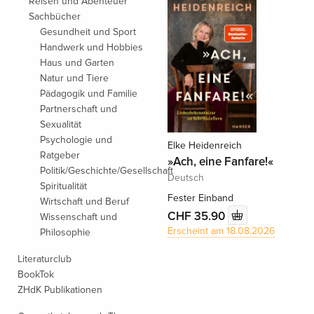
Reisen und Abenteuer
Sachbücher
Gesundheit und Sport
Handwerk und Hobbies
Haus und Garten
Natur und Tiere
Pädagogik und Familie
Partnerschaft und
Sexualität
Psychologie und
Elke Heidenreich
Ratgeber
»Ach, eine Fanfare!«
Politik/Geschichte/Gesellschaft
Deutsch
Spiritualität
Fester Einband
Wirtschaft und Beruf
CHF 35.90
Wissenschaft und
Erscheint am 18.08.2026
Philosophie
Literaturclub
BookTok
ZHdK Publikationen