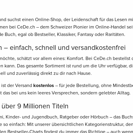
nd suchst einen Online-Shop, der Leidenschaft für das Lesen mit
men bei CeDe.ch – dem Schweizer Pionier im Online-Handel seit
e Buch, egal ob Bestseller, Klassiker, Fantasy oder Raritäten.
 – einfach, schnell und versandkostenfrei
öchte, schätzt vor allem eines: Komfort. Bei CeDe.ch bestellst 
n kann. Das gesamte Sortiment ist rund um die Uhr verfügbar, d
ell und zuverlässig direkt zu dir nach Hause.
 ist der Versand
kostenlos
– für jede Bestellung, ohne Mindestbe
st das bei uns kein leeres Versprechen, sondern gelebter Alltag.
 über 9 Millionen Titeln
rimi, Kinder- und Jugendbuch, Ratgeber oder Hörbuch – das Buch
 so einfach: Mit unserer übersichtlichen Kategorienstruktur, d
len Bestseller-Charts findest du immer das Richtige – auch wen