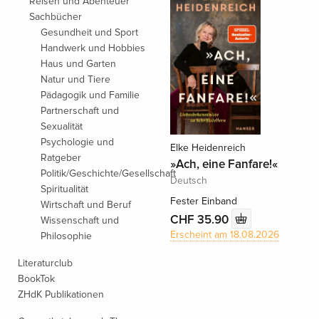
Reisen und Abenteuer
Sachbücher
Gesundheit und Sport
Handwerk und Hobbies
Haus und Garten
Natur und Tiere
Pädagogik und Familie
Partnerschaft und
Sexualität
Psychologie und
Elke Heidenreich
Ratgeber
»Ach, eine Fanfare!«
Politik/Geschichte/Gesellschaft
Deutsch
Spiritualität
Fester Einband
Wirtschaft und Beruf
CHF 35.90
Wissenschaft und
Erscheint am 18.08.2026
Philosophie
Literaturclub
BookTok
ZHdK Publikationen