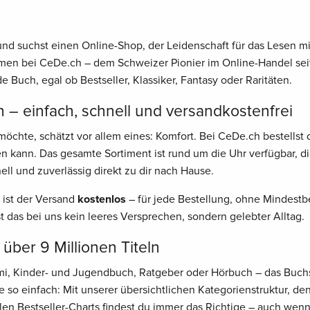
nd suchst einen Online-Shop, der Leidenschaft für das Lesen mit
men bei CeDe.ch – dem Schweizer Pionier im Online-Handel seit
e Buch, egal ob Bestseller, Klassiker, Fantasy oder Raritäten.
 – einfach, schnell und versandkostenfrei
öchte, schätzt vor allem eines: Komfort. Bei CeDe.ch bestellst 
n kann. Das gesamte Sortiment ist rund um die Uhr verfügbar, d
ell und zuverlässig direkt zu dir nach Hause.
 ist der Versand
kostenlos
– für jede Bestellung, ohne Mindestbe
st das bei uns kein leeres Versprechen, sondern gelebter Alltag.
 über 9 Millionen Titeln
rimi, Kinder- und Jugendbuch, Ratgeber oder Hörbuch – das Buch
 so einfach: Mit unserer übersichtlichen Kategorienstruktur, d
len Bestseller-Charts findest du immer das Richtige – auch wen