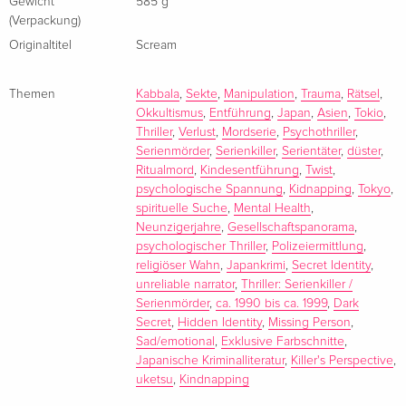
Rundschau online
Gewicht
585 g
(Verpackung)
Dieses Buch gibt es in zwei Versionen: mit und ohne
Originaltitel
Scream
Farbschnitt. Sobald die Farbschnitt-Ausgabe ausverkauft ist,
liefern wir die Ausgabe ohne Farbschnitt aus.
Eine fesselnde Reise ins finstere Herz Japans ...
Themen
Kabbala
,
Sekte
,
Manipulation
,
Trauma
,
Rätsel
,
Okkultismus
,
Entführung
,
Japan
,
Asien
,
Tokio
,
Tokyo, 1990. Eine Serie rätselhafter Kindesentführungen
Thriller
,
Verlust
,
Mordserie
,
Psychothriller
,
versetzt die Bewohner der Metropole in Angst und
Serienmörder
,
Serienkiller
,
Serientäter
,
düster
,
Schrecken. Als die Leiche eines der verschwundenen
Ritualmord
,
Kindesentführung
,
Twist
,
Mädchen wenig später aus einem Fluss geborgen wird,
psychologische Spannung
,
Kidnapping
,
Tokyo
,
bangt ganz Tokyo um das Leben der Kinder. Während ein
spirituelle Suche
,
Mental Health
,
Neunzigerjahre
,
Gesellschaftspanorama
,
verzweifelter Vater Zuflucht in den Ritualen einer obskuren
psychologischer Thriller
,
Polizeiermittlung
,
Glaubensgemeinschaft sucht und immer tiefer in den
religiöser Wahn
,
Japankrimi
,
Secret Identity
,
dunklen Sog ihrer Heilsversprechen gerät, wächst der Druck
unreliable narrator
,
Thriller: Serienkiller /
auf die Ermittler. Kommissar Saeki und sein Kollege Okamoto
Serienmörder
,
ca. 1990 bis ca. 1999
,
Dark
wissen: Die Zeit drängt, und sie haben keinerlei
Secret
,
Hidden Identity
,
Missing Person
,
Anhaltspunkte zu Täter oder Motiv. Doch dann stößt
Sad/emotional
,
Exklusive Farbschnitte
,
Japanische Kriminalliteratur
,
Killer's Perspective
,
Okamoto auf eine vielversprechende Spur - zu einem
uketsu
,
Kindnapping
Mörder, der nichts mehr zu verlieren hat ...