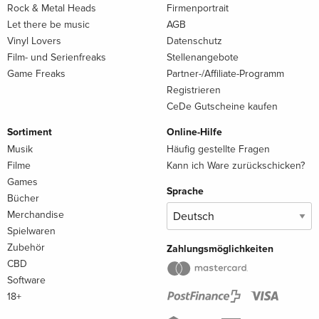
Rock & Metal Heads
Firmenportrait
Let there be music
AGB
Vinyl Lovers
Datenschutz
Film- und Serienfreaks
Stellenangebote
Game Freaks
Partner-/Affiliate-Programm
Registrieren
CeDe Gutscheine kaufen
Sortiment
Online-Hilfe
Musik
Häufig gestellte Fragen
Filme
Kann ich Ware zurückschicken?
Games
Sprache
Bücher
Merchandise
Spielwaren
Zubehör
Zahlungsmöglichkeiten
CBD
Software
18+