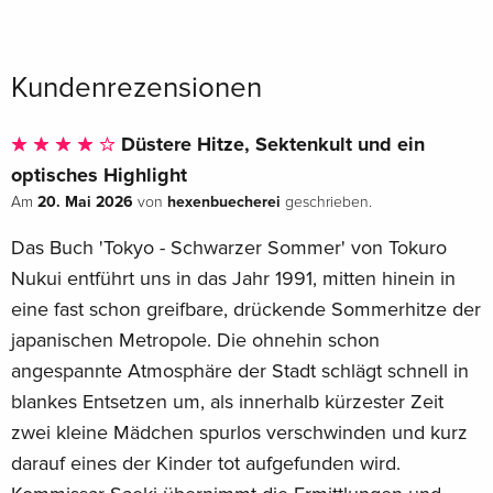
Das gefeierte Debüt des japanischen Bestsellerautors - ein
außergewöhnlicher psychologischer Thriller, der die dunklen
Abgründe der modernen Großstadtgesellschaft und die
Kundenrezensionen
Zerbrechlichkeit der menschlichen Seele schonungslos
offenlegt
Düstere Hitze, Sektenkult und ein
»Die sorgfältige Konstruktion eines Locked Room Mystery
wie aus dem Goldenen Zeitalter des Detektivromans,
optisches Highlight
komplett mit raffiniert in den Text eingewobenen Hinweisen«
20. Mai 2026
hexenbuecherei
Am
von
geschrieben.
FAZ
Das Buch 'Tokyo - Schwarzer Sommer' von Tokuro
Vorwort
Nukui entführt uns in das Jahr 1991, mitten hinein in
eine fast schon greifbare, drückende Sommerhitze der
Die Thriller-Sensation aus Japan
japanischen Metropole. Die ohnehin schon
angespannte Atmosphäre der Stadt schlägt schnell in
blankes Entsetzen um, als innerhalb kürzester Zeit
zwei kleine Mädchen spurlos verschwinden und kurz
darauf eines der Kinder tot aufgefunden wird.