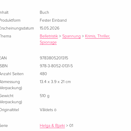
Inhalt
Buch
Produktform
Fester Einband
Erscheinungsdatum
15.05.2026
Thema
Belletristik
>
Spannung
>
Krimis, Thriller,
Spionage
EAN
9783805201315
ISBN
978-3-8052-0131-5
Anzahl Seiten
480
Abmessung
13.4 x 3.9 x 21 cm
(Verpackung)
Gewicht
510 g
(Verpackung)
Originaltitel
Våldets ö
Serie
Helga & Bjarki
>
01