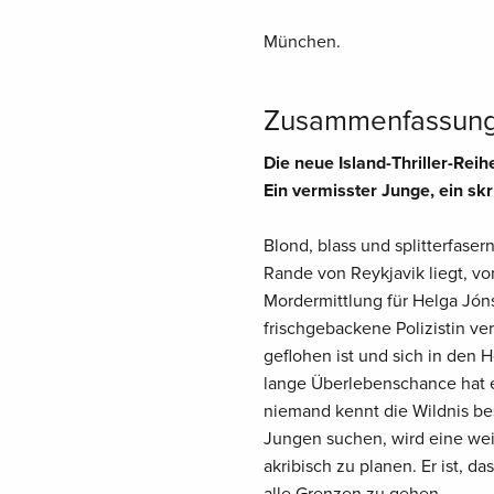
München.
Zusammenfassun
Die neue Island-Thriller-Rei
Ein vermisster Junge, ein sk
Blond, blass und splitterfaser
Rande von Reykjavik liegt, von
Mordermittlung für Helga Jón
frischgebackene Polizistin ve
geflohen ist und sich in den 
lange Überlebenschance hat er 
niemand kennt die Wildnis bes
Jungen suchen, wird eine wei
akribisch zu planen. Er ist, da
alle Grenzen zu gehen.