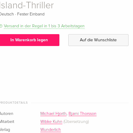
Island-Thriller
·
Deutsch
Fester Einband
Versand in der Regel in 1 bis 3 Arbeitstagen
In Warenkorb legen
Auf die Wunschliste
PRODUKTDETAILS
Autoren
Michael Hjorth
,
Bjarni Thorsson
Mitarbeit
Wibke Kuhn
(Übersetzung)
Verlag
Wunderlich