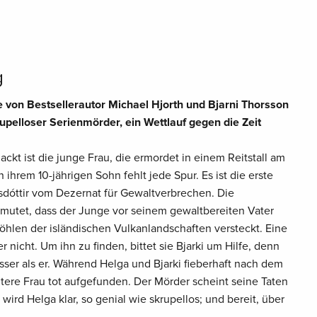
g
he von Bestsellerautor Michael Hjorth und Bjarni Thorsson
rupelloser Serienmörder, ein Wettlauf gegen die Zeit
nackt ist die junge Frau, die ermordet in einem Reitstall am
 ihrem 10-jährigen Sohn fehlt jede Spur. Es ist die erste
sdóttir vom Dezernat für Gewaltverbrechen. Die
rmutet, dass der Junge vor seinem gewaltbereiten Vater
Höhlen der isländischen Vulkanlandschaften versteckt. Eine
nicht. Um ihn zu finden, bittet sie Bjarki um Hilfe, denn
ser als er. Während Helga und Bjarki fieberhaft nach dem
tere Frau tot aufgefunden. Der Mörder scheint seine Taten
s wird Helga klar, so genial wie skrupellos; und bereit, über