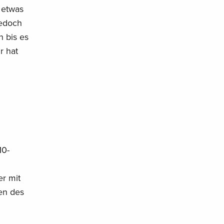
 etwas
Jedoch
n bis es
r hat
10-
er mit
cen des