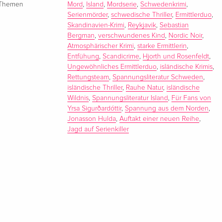
Themen
Mord
,
Island
,
Mordserie
,
Schwedenkrimi
,
Serienmörder
,
schwedische Thriller
,
Ermittlerduo
,
Skandinavien-Krimi
,
Reykjavik
,
Sebastian
Bergman
,
verschwundenes Kind
,
Nordic Noir
,
Atmosphärischer Krimi
,
starke Ermittlerin
,
Entfühung
,
Scandicrime
,
Hjorth und Rosenfeldt
,
Ungewöhnliches Ermittlerduo
,
isländische Krimis
,
Rettungsteam
,
Spannungsliteratur Schweden
,
isländische Thriller
,
Rauhe Natur
,
isländische
Wildnis
,
Spannungsliteratur Island
,
Für Fans von
Yrsa Sigurðardóttir
,
Spannung aus dem Norden
,
Jonasson Hulda
,
Auftakt einer neuen Reihe
,
Jagd auf Serienkiller