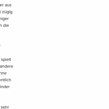
er aus
t zügig
niger
h die
r
spielt
 andere
ohne
ntlich
Kinder
 sehr