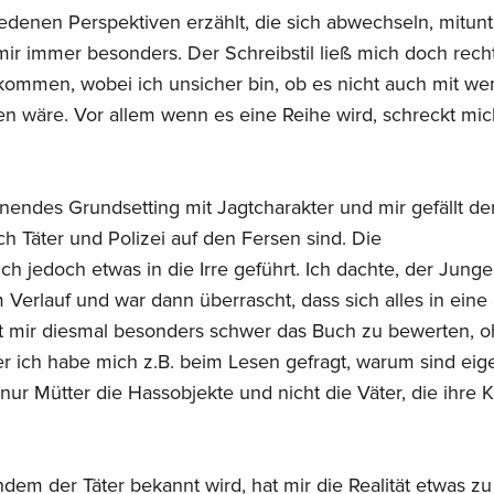
edenen Perspektiven erzählt, die sich abwechseln, mitunt
t mir immer besonders. Der Schreibstil ließ mich doch rech
 kommen, wobei ich unsicher bin, ob es nicht auch mit we
 wäre. Vor allem wenn es eine Reihe wird, schreckt mic
annendes Grundsetting mit Jagtcharakter und mir gefällt de
ch Täter und Polizei auf den Fersen sind. Die
h jedoch etwas in die Irre geführt. Ich dachte, der Junge 
 Verlauf und war dann überrascht, dass sich alles in eine
ällt mir diesmal besonders schwer das Buch zu bewerten, 
er ich habe mich z.B. beim Lesen gefragt, warum sind eige
 nur Mütter die Hassobjekte und nicht die Väter, die ihre 
hdem der Täter bekannt wird, hat mir die Realität etwas zu