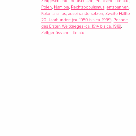
Zeitgeschichte
,
deutschland
,
Polnische Literatur
,
Polen
,
Namibia
,
Rechtspopulismus
,
entspannen
,
Kolonialismus
,
auseinandersetzen
,
Zweite Hälfte
20. Jahrhundert (ca. 1950 bis ca. 1999)
,
Periode
des Ersten Weltkrieges (ca. 1914 bis ca. 1918)
,
Zeitgenössiche Literatur