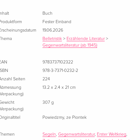
Inhalt
Buch
Produktform
Fester Einband
Erscheinungsdatum
19.06.2026
Thema
Belletristik
>
Erzählende Literatur
>
Gegenwartsliteratur (ab 1945)
EAN
9783737102322
ISBN
978-3-7371-0232-2
Anzahl Seiten
224
Abmessung
13.2 x 2.4 x 21 cm
(Verpackung)
Gewicht
307 g
(Verpackung)
Originaltitel
Powiedzmy, ze Piontek
Themen
Segeln
,
Gegenwartsliteratur
,
Erster Weltkrieg
,