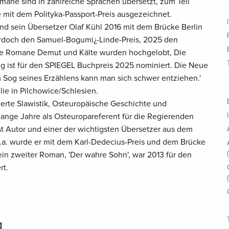
mane sind in zahlreiche Sprachen übersetzt, zum Teil
 mit dem Polityka-Passport-Preis ausgezeichnet.
nd sein Übersetzer Olaf Kühl 2016 mit dem Brücke Berlin
wardoch den Samuel-Bogumi¿-Linde-Preis, 2025 den
ine Romane Demut und Kälte wurden hochgelobt, Die
eg ist für den SPIEGEL Buchpreis 2025 nominiert. Die Neue
m Sog seines Erzählens kann man sich schwer entziehen.'
lie in Pilchowice/Schlesien.
ierte Slawistik, Osteuropäische Geschichte und
lange Jahre als Osteuropareferent für die Regierenden
ist Autor und einer der wichtigsten Übersetzer aus dem
.a. wurde er mit dem Karl-Dedecius-Preis und dem Brücke
ein zweiter Roman, 'Der wahre Sohn', war 2013 für den
rt.
g