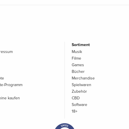
Sortiment
pressum
Musik
Filme
Games
Bücher
ote
Merchandise
iate-Programm
Spielwaren
Zubehör
ine kaufen
CBD
Software
18+