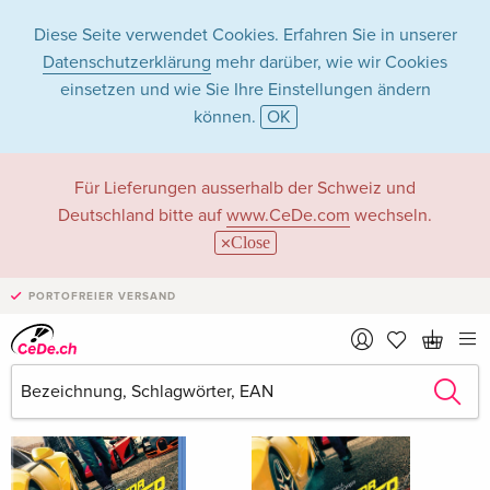
Diese Seite verwendet Cookies. Erfahren Sie in unserer
Datenschutzerklärung
mehr darüber, wie wir Cookies
einsetzen und wie Sie Ihre Einstellungen ändern
können.
OK
Ramon Rodriguez
Für Lieferungen ausserhalb der Schweiz und
Deutschland bitte auf
www.CeDe.com
wechseln.
Close
Ramon Rodriguez als Schauspieler/in
PORTOFREIER VERSAND
Alle 38 Treffer anzeigen