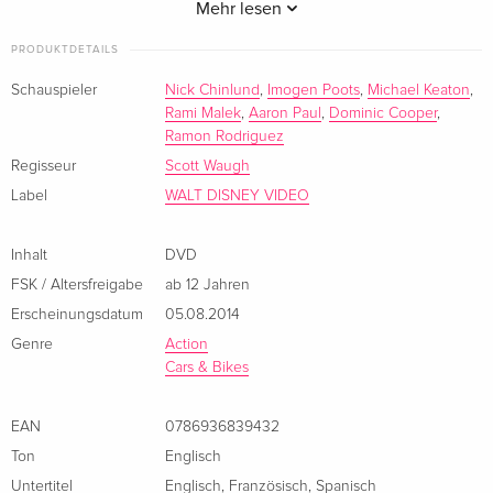
selling video game franchise - and complete with never-
Mehr lesen
before-seen bonus features - Need For Speed is the ultimate
PRODUKTDETAILS
thrill ride.
Schauspieler
Nick Chinlund
,
Imogen Poots
,
Michael Keaton
,
Rami Malek
,
Aaron Paul
,
Dominic Cooper
,
Anderssprachige Beschreibung anzeigen
Ramon Rodriguez
Regisseur
Scott Waugh
Label
WALT DISNEY VIDEO
Inhalt
DVD
FSK / Altersfreigabe
ab 12 Jahren
Erscheinungsdatum
05.08.2014
Genre
Action
Cars & Bikes
EAN
0786936839432
Ton
Englisch
Untertitel
Englisch
,
Französisch
,
Spanisch