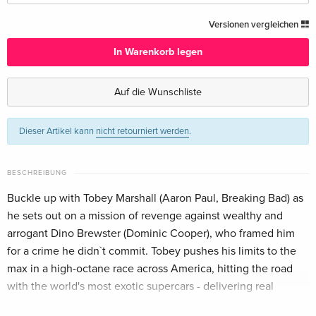
Standard Edition
CHF 11.50
Versionen vergleichen
Deutsch
In Warenkorb legen
Standard Edition
CHF 16.50
Englisch · UK Version
Auf die Wunschliste
Standard Edition — (ausgewählt)
CHF 19.50
Dieser Artikel kann
nicht retourniert werden
.
Englisch · US Version
Standard Edition
vergriffen
BESCHREIBUNG
Französisch
Buckle up with Tobey Marshall (Aaron Paul, Breaking Bad) as
he sets out on a mission of revenge against wealthy and
Steelbook, Blu-ray 3D (+2D) + DVD
vergriffen
Französisch
arrogant Dino Brewster (Dominic Cooper), who framed him
for a crime he didn`t commit. Tobey pushes his limits to the
Standard Edition
CHF 16.50
max in a high-octane race across America, hitting the road
Italienisch
with the world's most exotic supercars - delivering real
speed, real danger and real action. Adapted from the top-