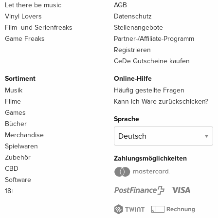
Let there be music
AGB
Vinyl Lovers
Datenschutz
Film- und Serienfreaks
Stellenangebote
Game Freaks
Partner-/Affiliate-Programm
Registrieren
CeDe Gutscheine kaufen
Sortiment
Online-Hilfe
Musik
Häufig gestellte Fragen
Filme
Kann ich Ware zurückschicken?
Games
Sprache
Bücher
Merchandise
Spielwaren
Zubehör
Zahlungsmöglichkeiten
CBD
Software
18+