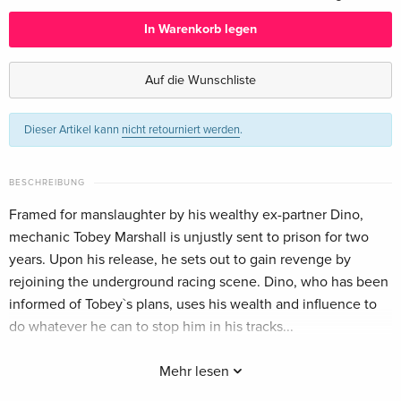
Deutsch
In Warenkorb legen
Standard Edition — (ausgewählt)
CHF 16.50
Englisch · UK Version
Auf die Wunschliste
Standard Edition
CHF 19.50
Dieser Artikel kann
nicht retourniert werden
.
Englisch · US Version
Standard Edition
vergriffen
BESCHREIBUNG
Französisch
Framed for manslaughter by his wealthy ex-partner Dino,
mechanic Tobey Marshall is unjustly sent to prison for two
Steelbook, Blu-ray 3D (+2D) + DVD
vergriffen
Französisch
years. Upon his release, he sets out to gain revenge by
rejoining the underground racing scene. Dino, who has been
Standard Edition
CHF 16.50
informed of Tobey`s plans, uses his wealth and influence to
Italienisch
do whatever he can to stop him in his tracks...
Mehr lesen
Anderssprachige Beschreibung anzeigen