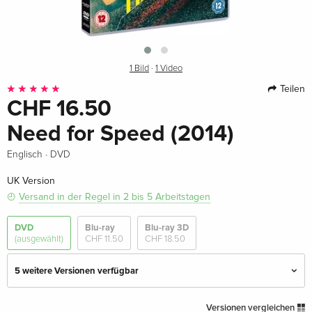
1 Bild
·
1 Video
Teilen
CHF 16.50
Need for Speed (2014)
·
Englisch
DVD
UK Version
Versand in der Regel in 2 bis 5 Arbeitstagen
DVD
Blu-ray
Blu-ray 3D
(ausgewählt)
CHF 11.50
CHF 18.50
5 weitere Versionen verfügbar
Standard Edition
CHF 11.50
Versionen vergleichen