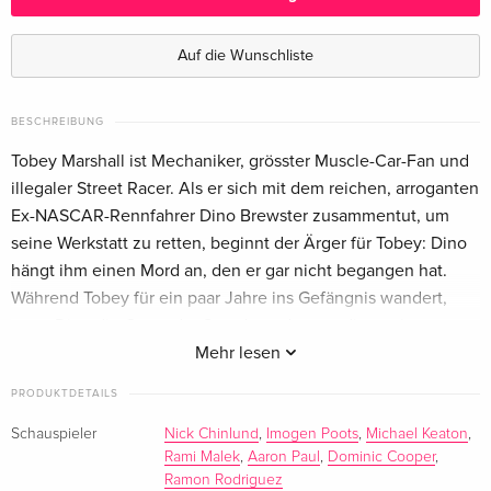
Standard Edition
CHF 16.50
Englisch · UK Version
Auf die Wunschliste
Standard Edition
CHF 19.50
Englisch · US Version
BESCHREIBUNG
Tobey Marshall ist Mechaniker, grösster Muscle-Car-Fan und
Standard Edition
vergriffen
illegaler Street Racer. Als er sich mit dem reichen, arroganten
Französisch
Ex-NASCAR-Rennfahrer Dino Brewster zusammentut, um
seine Werkstatt zu retten, beginnt der Ärger für Tobey: Dino
Steelbook, Blu-ray 3D (+2D) + DVD
vergriffen
hängt ihm einen Mord an, den er gar nicht begangen hat.
Französisch
Während Tobey für ein paar Jahre ins Gefängnis wandert,
nutzt Dino die Gunst der Stunde und expandiert sein
Standard Edition
CHF 16.50
Italienisch
Geschäft. Wieder in Freiheit startet Tobey einen
Mehr lesen
erbarmungslosen Rachefeldzug gegen seinen ehemaligen
PRODUKTDETAILS
Partner. Als dieser von Tobeys Plan Wind bekommt, setzt er
ein hohes Kopfgeld auf ihn aus. Von nun an liefert sich Tobey
Schauspieler
Nick Chinlund
,
Imogen Poots
,
Michael Keaton
,
Rami Malek
,
Aaron Paul
,
Dominic Cooper
,
nicht nur mit der Polizei eine schonungslose
Ramon Rodriguez
Verfolgungsjagd quer durch die USA. Ein Rennen auf Leben