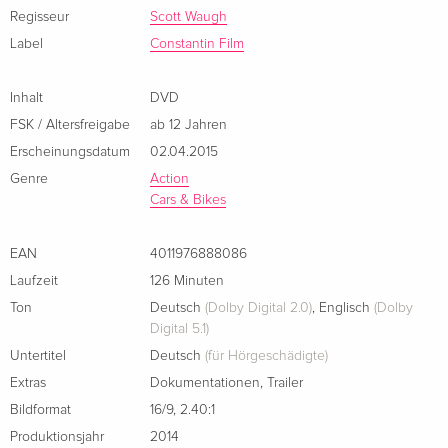
Regisseur
Scott Waugh
und Tod beginnt
Label
Constantin Film
Inhalt
DVD
FSK / Altersfreigabe
ab 12 Jahren
Erscheinungsdatum
02.04.2015
Genre
Action
Cars & Bikes
EAN
4011976888086
Laufzeit
126 Minuten
Ton
Deutsch
(Dolby Digital 2.0)
,
Englisch
(Dolby
Digital 5.1)
Untertitel
Deutsch
(für Hörgeschädigte)
Extras
Dokumentationen
,
Trailer
Bildformat
16/9
,
2.40:1
Produktionsjahr
2014