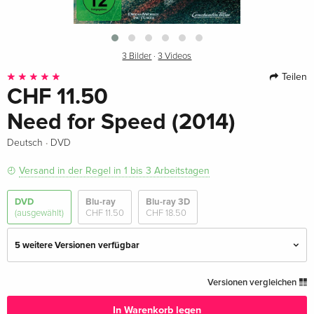
3 Bilder
·
3 Videos
Teilen
CHF 11.50
Need for Speed (2014)
·
Deutsch
DVD
Versand in der Regel in 1 bis 3 Arbeitstagen
DVD
Blu-ray
Blu-ray 3D
(ausgewählt)
CHF 11.50
CHF 18.50
5 weitere Versionen verfügbar
Standard Edition — (ausgewählt)
CHF 11.50
Versionen vergleichen
Deutsch
In Warenkorb legen