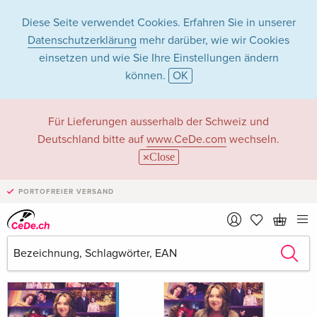
Diese Seite verwendet Cookies. Erfahren Sie in unserer
Datenschutzerklärung
mehr darüber, wie wir Cookies
einsetzen und wie Sie Ihre Einstellungen ändern
können.
OK
Aaron Altaras
Für Lieferungen ausserhalb der Schweiz und
Deutschland bitte auf
www.CeDe.com
wechseln.
Close
Aaron Altaras als Schauspieler/in
PORTOFREIER VERSAND
Alle 14 Treffer anzeigen