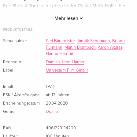
Eric Stefest über sein Leben in der Cystal-Meth-Hölle. Ein
Drogenfilm, eine Lebensbeichte, ein Trip durch Berlin.
Mehr lesen
PRODUKTDETAILS
Schauspieler
Peri Baumeister
,
Jannik Schümann
,
Benno
Fürmann
,
Martin Brambach
,
Aaron Altaras
,
Hanna Hilsdorf
Regisseur
Damian John Harper
Label
Universum Film GmbH
Inhalt
DVD
FSK / Altersfreigabe
ab 12 Jahren
Erscheinungsdatum
20.04.2020
Genre
Drama
EAN
4061229134200
Laufzeit
100 Minuten