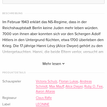
BESCHREIBUNG
Im Februar 1943 erklärt das NS-Regime, dass in der
Reichshauptstadt Berlin keine Juden mehr leben würden.
7000 von ihnen aber konnten sich vor den Schergen Adolf
Hitlers in den Untergrund flüchten, etwa 1700 überleben den
Krieg. Die 17-jährige Hanni Lévy (Alice Dwyer) gehört zu den
Untergetauchten. Hanni, die beide Eltern verlor, versucht am
Ku'damm mit blond gefärbten Haaren, unerkannt zu bleiben.
Cioma Schönhaus (Max Mauff), ein anderer Jude, lebt im
Mehr lesen
Luxus: Er kauft ein Segelboot, isst in den besten Restaurants
PRODUKTDETAILS
Berlins. Und er fälscht Pässe, mit denen er dutzenden Juden
das Leben rettet – während Eugen Friede (Aaron Altaras) das
Schauspieler
Victoria Schulz
,
Florian Lukas
,
Andreas
Schmidt
,
Max Mauff
,
Alice Dwyer
,
Ruby O. Fee
,
nationalsozialistische Regime mit Flugblättern bekämpft,
Aaron Altaras
hergestellt in einer Widerstandsgruppe. Ruth Arndt (Ruby O.
Regisseur
Claus Räfle
Fee) träumt unterdessen davon, in die USA zu gehen. Nachts
Label
LEONINE
gibt sie sich als Kriegswitwe aus, serviert in der Wohnung