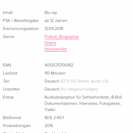
eines NS-Funktionärs Gourmetessen vom Schwarzmarkt…
Inhalt
Blu-ray
FSK / Altersfreigabe
ab 12 Jahren
Erscheinungsdatum
12.04.2018
Genre
Portrait, Biographie
Drama
Historienfilm
EAN
4013575700912
Laufzeit
110 Minuten
Ton
Deutsch
(DTS HD Master Audio 5.1)
Untertitel
Deutsch
(für Hörgeschädigte)
Extras
Audiodeskription für Sehbehinderte
,
B-Roll
,
Dokumentationen
,
Interviews
,
Fotogalerie
,
Trailer
Bildformat
16/9
,
2.40:1
Produktionsjahr
2016