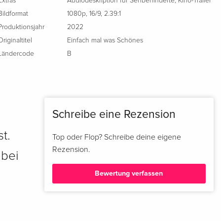
Extras
Audiodeskription für Sehbehinderte
,
Kino-Trailer
Bildformat
1080p
,
16/9
,
2.39:1
Produktionsjahr
2022
Originaltitel
Einfach mal was Schönes
Ländercode
B
Schreibe eine Rezension
t.
Top oder Flop? Schreibe deine eigene
Rezension.
 bei
Bewertung verfassen