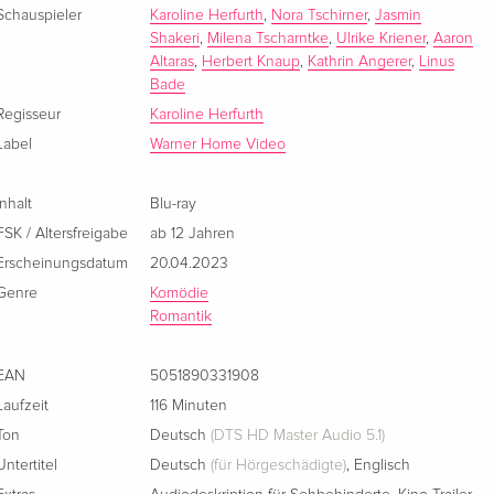
Schauspieler
Karoline Herfurth
,
Nora Tschirner
,
Jasmin
Shakeri
,
Milena Tscharntke
,
Ulrike Kriener
,
Aaron
Altaras
,
Herbert Knaup
,
Kathrin Angerer
,
Linus
Bade
Regisseur
Karoline Herfurth
Label
Warner Home Video
Inhalt
Blu-ray
FSK / Altersfreigabe
ab 12 Jahren
Erscheinungsdatum
20.04.2023
Genre
Komödie
Romantik
EAN
5051890331908
Laufzeit
116 Minuten
Ton
Deutsch
(DTS HD Master Audio 5.1)
Untertitel
Deutsch
(für Hörgeschädigte)
,
Englisch