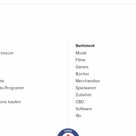
Sortiment
pressum
Musik
Filme
Games
Bücher
ote
Merchandise
iate-Programm
Spielwaren
Zubehör
ine kaufen
CBD
Software
18+