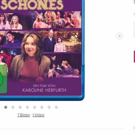
›
7 Bilder
·
1 Video