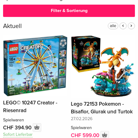
Filter & Sortierung
Aktuell
alle
LEGO© 10247 Creator -
Lego 72153 Pokemon -
Riesenrad
Bisaflor, Glurak und Turtok
27.02.2026
Spielwaren
CHF 394.90
Spielwaren
Sofort Lieferbar
CHF 599.00