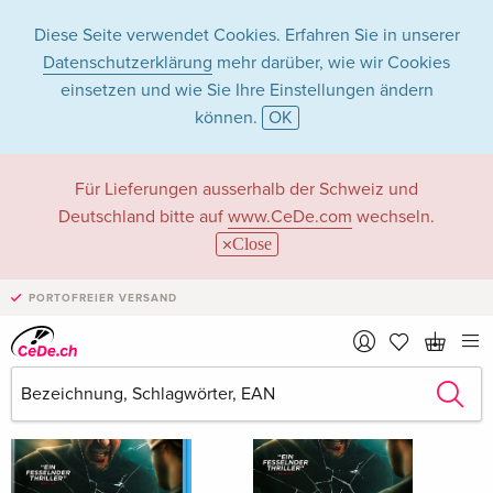
Diese Seite verwendet Cookies. Erfahren Sie in unserer
Datenschutzerklärung
mehr darüber, wie wir Cookies
einsetzen und wie Sie Ihre Einstellungen ändern
können.
OK
Karim Leklou
Für Lieferungen ausserhalb der Schweiz und
Deutschland bitte auf
www.CeDe.com
wechseln.
Close
Karim Leklou als Schauspieler/in
PORTOFREIER VERSAND
Alle 53 Treffer anzeigen