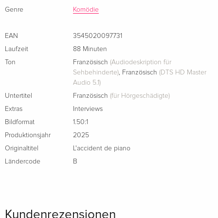
Genre
Komödie
EAN
3545020097731
Laufzeit
88 Minuten
Ton
Französisch
(Audiodeskription für
Sehbehinderte)
,
Französisch
(DTS HD Master
Audio 5.1)
Untertitel
Französisch
(für Hörgeschädigte)
Extras
Interviews
Bildformat
1.50:1
Produktionsjahr
2025
Originaltitel
L'accident de piano
Ländercode
B
Kundenrezensionen