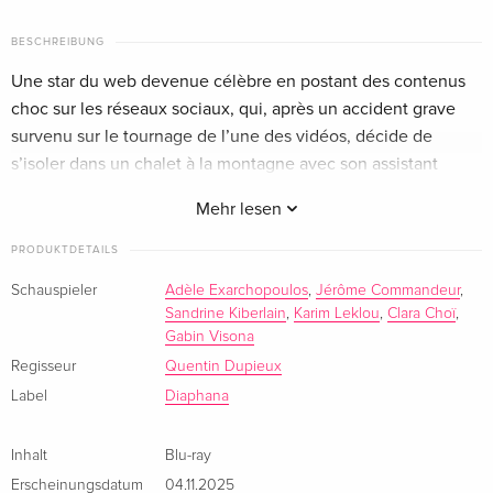
BESCHREIBUNG
Une star du web devenue célèbre en postant des contenus
choc sur les réseaux sociaux, qui, après un accident grave
survenu sur le tournage de l’une des vidéos, décide de
s’isoler dans un chalet à la montagne avec son assistant
personnel pour faire un break.
Mehr lesen
PRODUKTDETAILS
Schauspieler
Adèle Exarchopoulos
,
Jérôme Commandeur
,
Sandrine Kiberlain
,
Karim Leklou
,
Clara Choï
,
Gabin Visona
Regisseur
Quentin Dupieux
Label
Diaphana
Inhalt
Blu-ray
Erscheinungsdatum
04.11.2025