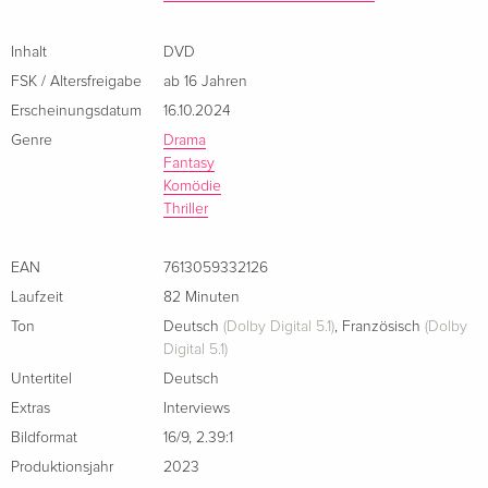
Inhalt
DVD
FSK / Altersfreigabe
ab 16 Jahren
Erscheinungsdatum
16.10.2024
Genre
Drama
Fantasy
Komödie
Thriller
EAN
7613059332126
Laufzeit
82 Minuten
Ton
Deutsch
(Dolby Digital 5.1)
,
Französisch
(Dolby
Digital 5.1)
Untertitel
Deutsch
Extras
Interviews
Bildformat
16/9
,
2.39:1
Produktionsjahr
2023