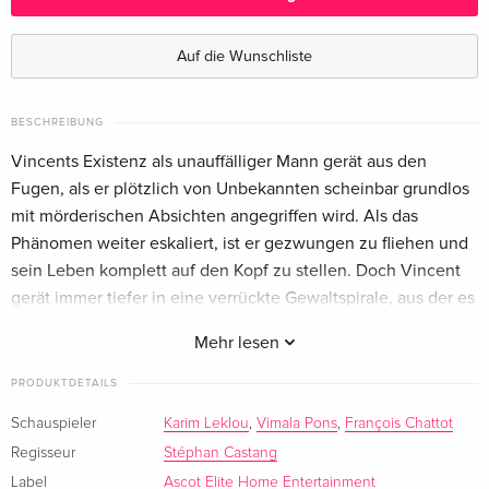
Limited Edition, Mediabook, Blu-ray + DVD
vergriffen
Deutsch
Auf die Wunschliste
Standard Edition
CHF 25.50
Französisch
BESCHREIBUNG
Vincents Existenz als unauffälliger Mann gerät aus den
Standard Edition
CHF 16.50
Fugen, als er plötzlich von Unbekannten scheinbar grundlos
Italienisch
mit mörderischen Absichten angegriffen wird. Als das
Phänomen weiter eskaliert, ist er gezwungen zu fliehen und
sein Leben komplett auf den Kopf zu stellen. Doch Vincent
gerät immer tiefer in eine verrückte Gewaltspirale, aus der es
kaum ein Entrinnen gibt.
Mehr lesen
PRODUKTDETAILS
Schauspieler
Karim Leklou
,
Vimala Pons
,
François Chattot
Regisseur
Stéphan Castang
Label
Ascot Elite Home Entertainment