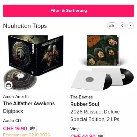
Filter & Sortierung
Neuheiten Tipps
alle
Amon Amarth
The Beatles
The Allfather Awakens
Rubber Soul
Digipack
2026 Reissue, Deluxe
Special Edition, 2 LPs
Audio-CD
CHF 19.90
Vinyl
Erscheint am 02.10.2026
CHF 44.90