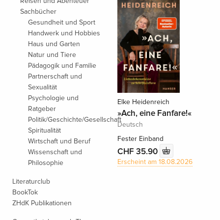
Reisen und Abenteuer
Sachbücher
Gesundheit und Sport
Handwerk und Hobbies
Haus und Garten
Natur und Tiere
Pädagogik und Familie
Partnerschaft und
Sexualität
Psychologie und
Elke Heidenreich
Ratgeber
»Ach, eine Fanfare!«
Politik/Geschichte/Gesellschaft
Deutsch
Spiritualität
Fester Einband
Wirtschaft und Beruf
CHF 35.90
Wissenschaft und
Erscheint am 18.08.2026
Philosophie
Literaturclub
BookTok
ZHdK Publikationen