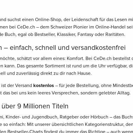
nd suchst einen Online-Shop, der Leidenschaft für das Lesen mit
men bei CeDe.ch – dem Schweizer Pionier im Online-Handel seit
e Buch, egal ob Bestseller, Klassiker, Fantasy oder Raritäten.
 – einfach, schnell und versandkostenfrei
öchte, schätzt vor allem eines: Komfort. Bei CeDe.ch bestellst 
n kann. Das gesamte Sortiment ist rund um die Uhr verfügbar, d
ell und zuverlässig direkt zu dir nach Hause.
 ist der Versand
kostenlos
– für jede Bestellung, ohne Mindestbe
st das bei uns kein leeres Versprechen, sondern gelebter Alltag.
 über 9 Millionen Titeln
rimi, Kinder- und Jugendbuch, Ratgeber oder Hörbuch – das Buch
 so einfach: Mit unserer übersichtlichen Kategorienstruktur, d
len Bestseller-Charts findest du immer das Richtige – auch wen