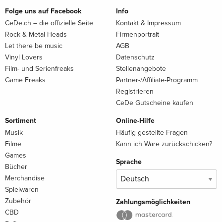
Folge uns auf Facebook
Info
CeDe.ch – die offizielle Seite
Kontakt & Impressum
Rock & Metal Heads
Firmenportrait
Let there be music
AGB
Vinyl Lovers
Datenschutz
Film- und Serienfreaks
Stellenangebote
Game Freaks
Partner-/Affiliate-Programm
Registrieren
CeDe Gutscheine kaufen
Sortiment
Online-Hilfe
Musik
Häufig gestellte Fragen
Filme
Kann ich Ware zurückschicken?
Games
Sprache
Bücher
Merchandise
Spielwaren
Zubehör
Zahlungsmöglichkeiten
CBD