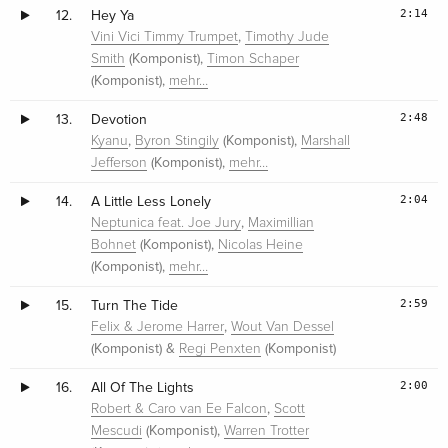
2:14
12.
Hey Ya
,
Vini Vici Timmy Trumpet
Timothy Jude
(Komponist),
Smith
Timon Schaper
(Komponist),
mehr…
2:48
13.
Devotion
,
(Komponist),
Kyanu
Byron Stingily
Marshall
(Komponist),
Jefferson
mehr…
2:04
14.
A Little Less Lonely
,
Neptunica feat. Joe Jury
Maximillian
(Komponist),
Bohnet
Nicolas Heine
(Komponist),
mehr…
2:59
15.
Turn The Tide
,
Felix & Jerome Harrer
Wout Van Dessel
(Komponist) &
(Komponist)
Regi Penxten
2:00
16.
All Of The Lights
,
Robert & Caro van Ee Falcon
Scott
(Komponist),
Mescudi
Warren Trotter