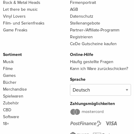
Rock & Metal Heads
Firmenportrait
Let there be music
AGB
Vinyl Lovers
Datenschutz
Film- und Serienfreaks
Stellenangebote
Game Freaks
Partner-/Affiliate-Programm
Registrieren
CeDe Gutscheine kaufen
Sortiment
Online-Hilfe
Musik
Häufig gestellte Fragen
Filme
Kann ich Ware zurückschicken?
Games
Sprache
Bücher
Merchandise
Spielwaren
Zubehör
Zahlungsmöglichkeiten
CBD
Software
18+