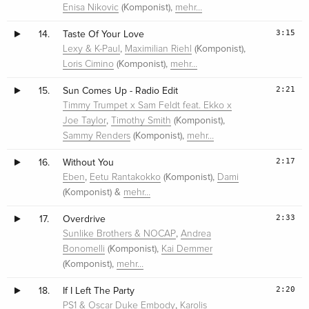
(Komponist),
Enisa Nikovic
mehr…
3:15
14.
Taste Of Your Love
,
(Komponist),
Lexy & K-Paul
Maximilian Riehl
(Komponist),
Loris Cimino
mehr…
2:21
15.
Sun Comes Up - Radio Edit
Timmy Trumpet x Sam Feldt feat. Ekko x
,
(Komponist),
Joe Taylor
Timothy Smith
(Komponist),
Sammy Renders
mehr…
2:17
16.
Without You
,
(Komponist),
Eben
Eetu Rantakokko
Dami
(Komponist) &
mehr…
2:33
17.
Overdrive
,
Sunlike Brothers & NOCAP
Andrea
(Komponist),
Bonomelli
Kai Demmer
(Komponist),
mehr…
2:20
18.
If I Left The Party
,
PS1 & Oscar Duke Embody
Karolis