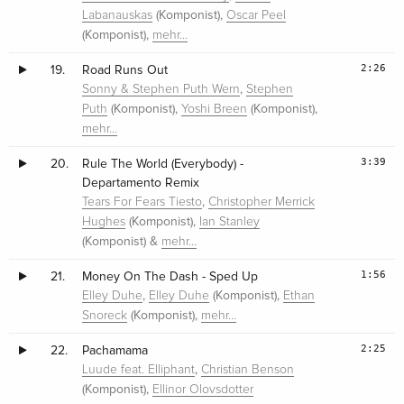
(Komponist),
Labanauskas
Oscar Peel
(Komponist),
mehr…
2:26
19.
Road Runs Out
,
Sonny & Stephen Puth Wern
Stephen
(Komponist),
(Komponist),
Puth
Yoshi Breen
mehr…
3:39
20.
Rule The World (Everybody) -
Departamento Remix
,
Tears For Fears Tiesto
Christopher Merrick
(Komponist),
Hughes
Ian Stanley
(Komponist) &
mehr…
1:56
21.
Money On The Dash - Sped Up
,
(Komponist),
Elley Duhe
Elley Duhe
Ethan
(Komponist),
Snoreck
mehr…
2:25
22.
Pachamama
,
Luude feat. Elliphant
Christian Benson
(Komponist),
Ellinor Olovsdotter