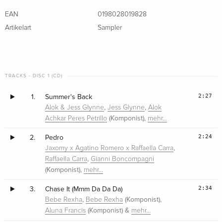
EAN
0198028019828
Artikelart
Sampler
TRACKS - DISC 1 (CD)
2:27
1.
Summer's Back
,
,
Alok & Jess Glynne
Jess Glynne
Alok
(Komponist),
Achkar Peres Petrillo
mehr…
2:24
2.
Pedro
,
Jaxomy x Agatino Romero x Raffaella Carra
,
Raffaella Carra
Gianni Boncompagni
(Komponist),
mehr…
2:34
3.
Chase It (Mmm Da Da Da)
,
(Komponist),
Bebe Rexha
Bebe Rexha
(Komponist) &
Aluna Francis
mehr…