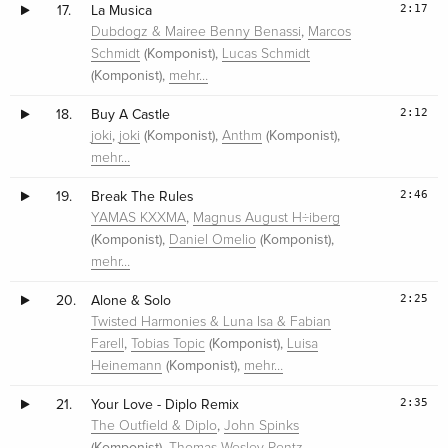
2:17
17.
La Musica
,
Dubdogz & Mairee Benny Benassi
Marcos
(Komponist),
Schmidt
Lucas Schmidt
(Komponist),
mehr…
2:12
18.
Buy A Castle
,
(Komponist),
(Komponist),
joki
joki
Anthm
mehr…
2:46
19.
Break The Rules
,
YAMAS KXXMA
Magnus August H÷iberg
(Komponist),
(Komponist),
Daniel Omelio
mehr…
2:25
20.
Alone & Solo
Twisted Harmonies & Luna Isa & Fabian
,
(Komponist),
Farell
Tobias Topic
Luisa
(Komponist),
Heinemann
mehr…
2:35
21.
Your Love - Diplo Remix
,
The Outfield & Diplo
John Spinks
(Komponist),