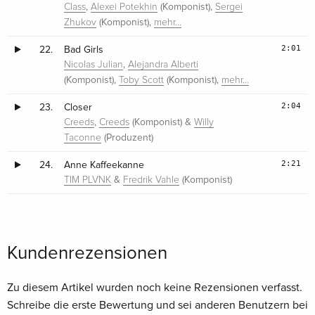
,
(Komponist),
Class
Alexei Potekhin
Sergei
(Komponist),
Zhukov
mehr…
2:01
22.
Bad Girls
,
Nicolas Julian
Alejandra Alberti
(Komponist),
(Komponist),
Toby Scott
mehr…
2:04
23.
Closer
,
(Komponist) &
Creeds
Creeds
Willy
(Produzent)
Taconne
2:21
24.
Anne Kaffeekanne
&
(Komponist)
TIM PLVNK
Fredrik Vahle
Kundenrezensionen
Zu diesem Artikel wurden noch keine Rezensionen verfasst.
Schreibe die erste Bewertung und sei anderen Benutzern bei