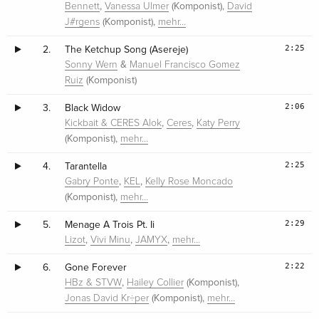
,
(Komponist),
Bennett
Vanessa Ulmer
David
(Komponist),
J#rgens
mehr…
2:25
2.
The Ketchup Song (Asereje)
&
Sonny Wern
Manuel Francisco Gomez
(Komponist)
Ruiz
2:06
3.
Black Widow
,
,
Kickbait & CERES Alok
Ceres
Katy Perry
(Komponist),
mehr…
2:25
4.
Tarantella
,
,
Gabry Ponte
KEL
Kelly Rose Moncado
(Komponist),
mehr…
2:29
5.
Menage A Trois Pt. Ii
,
,
,
Lizot
Vivi Minu
JAMYX
mehr…
2:22
6.
Gone Forever
,
(Komponist),
HBz & STVW
Hailey Collier
(Komponist),
Jonas David Kr÷per
mehr…