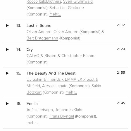
,
Rocco ItaloBrothers
Sven Gruhnwald
(Komponist),
Sebastian G÷ckede
(Komponist),
mehr…
2:12
13.
Lost In Sound
,
(Komponist) &
Oliver Andree
Oliver Andree
(Komponist)
Bert Br#ggemann
2:23
14.
Cry
&
CALVO & Bisken
Christopher Frahm
(Komponist)
2:55
15.
The Beauty And The Beast
DJ Sakin & Friends x EMMA LX x Scot &
,
(Komponist),
Millfield
Alessia Labate
Sakin
(Komponist),
Botzkurt
mehr…
2:45
16.
Feelin'
,
Anfisa Letyago
Johannes Klahr
(Komponist),
(Komponist),
Frans Bryngel
mehr…