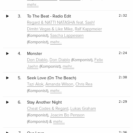
mehr…
2:32
3.
To The Beat - Radio Edit
Regard & NATTI NATASHA feat. Sash!
,
Dimitri Vegas & Like Mike
Ralf Kappmeier
(Komponist),
Sascha Lappessen
(Komponist),
mehr…
2:24
4.
Monster
,
(Komponist),
Don Diablo
Don Diablo
Felix
(Komponist),
Jaehn
mehr…
2:30
5.
Seek Love (On The Beach)
,
,
Tazi Alok
Amanda Wilson
Chris Rea
(Komponist),
mehr…
2:29
6.
Stay Another Night
,
Cheat Codes & Regard
Lukas Graham
(Komponist),
Joacim Bo Persson
(Komponist) &
mehr…
2:36