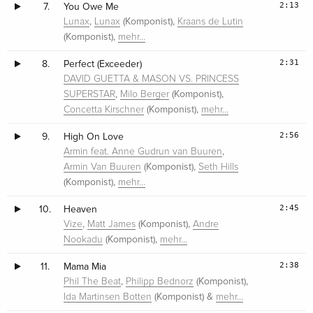
2:13
7.
You Owe Me
,
(Komponist),
Lunax
Lunax
Kraans de Lutin
(Komponist),
mehr…
2:31
8.
Perfect (Exceeder)
DAVID GUETTA & MASON VS. PRINCESS
,
(Komponist),
SUPERSTAR
Milo Berger
(Komponist),
Concetta Kirschner
mehr…
2:56
9.
High On Love
,
Armin feat. Anne Gudrun van Buuren
(Komponist),
Armin Van Buuren
Seth Hills
(Komponist),
mehr…
2:45
10.
Heaven
,
(Komponist),
Vize
Matt James
Andre
(Komponist),
Nookadu
mehr…
2:38
11.
Mama Mia
,
(Komponist),
Phil The Beat
Philipp Bednorz
(Komponist) &
Ida Martinsen Botten
mehr…