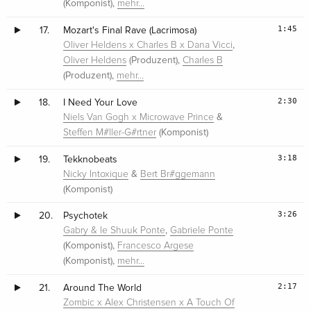
(Komponist),
mehr…
1:45
17.
Mozart's Final Rave (Lacrimosa)
,
Oliver Heldens x Charles B x Dana Vicci
(Produzent),
Oliver Heldens
Charles B
(Produzent),
mehr…
2:30
18.
I Need Your Love
&
Niels Van Gogh x Microwave Prince
(Komponist)
Steffen M#ller-G#rtner
3:18
19.
Tekknobeats
&
Nicky Intoxique
Bert Br#ggemann
(Komponist)
3:26
20.
Psychotek
,
Gabry & le Shuuk Ponte
Gabriele Ponte
(Komponist),
Francesco Argese
(Komponist),
mehr…
2:17
21.
Around The World
Zombic x Alex Christensen x A Touch Of