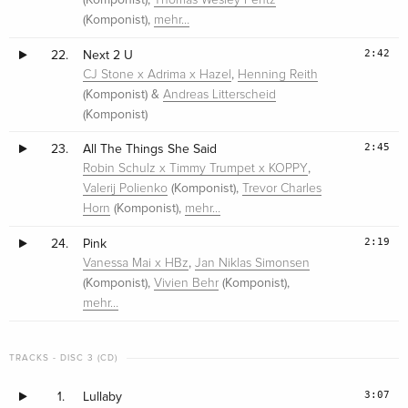
Thomas Wesley Pentz
(Komponist),
mehr…
2:42
22.
Next 2 U
,
CJ Stone x Adrima x Hazel
Henning Reith
(Komponist) &
Andreas Litterscheid
(Komponist)
2:45
23.
All The Things She Said
,
Robin Schulz x Timmy Trumpet x KOPPY
(Komponist),
Valerij Polienko
Trevor Charles
(Komponist),
Horn
mehr…
2:19
24.
Pink
,
Vanessa Mai x HBz
Jan Niklas Simonsen
(Komponist),
(Komponist),
Vivien Behr
mehr…
TRACKS - DISC 3 (CD)
3:07
1.
Lullaby