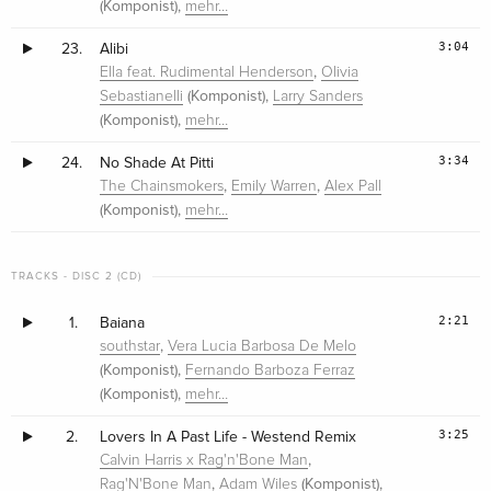
(Komponist),
mehr…
3:04
23.
Alibi
,
Ella feat. Rudimental Henderson
Olivia
(Komponist),
Sebastianelli
Larry Sanders
(Komponist),
mehr…
3:34
24.
No Shade At Pitti
,
,
The Chainsmokers
Emily Warren
Alex Pall
(Komponist),
mehr…
TRACKS - DISC 2 (CD)
2:21
1.
Baiana
,
southstar
Vera Lucia Barbosa De Melo
(Komponist),
Fernando Barboza Ferraz
(Komponist),
mehr…
3:25
2.
Lovers In A Past Life - Westend Remix
,
Calvin Harris x Rag'n'Bone Man
,
(Komponist),
Rag'N'Bone Man
Adam Wiles