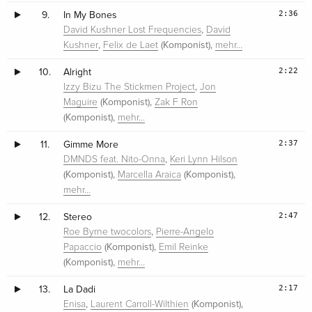
2:36
9.
In My Bones
,
David Kushner Lost Frequencies
David
,
(Komponist),
Kushner
Felix de Laet
mehr…
2:22
10.
Alright
,
Izzy Bizu The Stickmen Project
Jon
(Komponist),
Maguire
Zak F Ron
(Komponist),
mehr…
2:37
11.
Gimme More
,
DMNDS feat. Nito-Onna
Keri Lynn Hilson
(Komponist),
(Komponist),
Marcella Araica
mehr…
2:47
12.
Stereo
,
Roe Byrne twocolors
Pierre-Angelo
(Komponist),
Papaccio
Emil Reinke
(Komponist),
mehr…
2:17
13.
La Dadi
,
(Komponist),
Enisa
Laurent Carroll-Wilthien