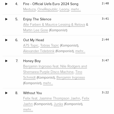
2:48
4.
Fire - Official Uefa Euro 2024 Song
,
,
,
Meduza
OneRepublic
Leony
mehr…
3:41
5.
Enjoy The Silence
&
Alle Farben & Maurice Lessing & Relova
(Komponist)
Martin Lee Gore
2:44
6.
Out My Head
,
(Komponist),
A7S Topic
Tobias Topic
(Komponist),
Alexander Tidebrink
mehr…
3:47
7.
Honey Boy
Benjamin Ingrosso feat. Nile Rodgers and
,
Shenseea Purple Disco Machine
Tino
(Komponist),
Schmidt
Benjamin Ingrosso
(Komponist),
mehr…
3:22
8.
Without You
,
Felix feat. Jasmine Thompson Jaehn
Felix
(Komponist),
(Komponist),
Jaehn
Junkx
mehr…