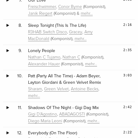
7.
Our Love
,
(Komponist),
Freischwimmer
Conor Byrne
(Komponist) &
Janik Riegert
mehr…
2:16
8.
Sleep Tonight (This Is The Life)
,
,
R3HAB Switch Disco
Gracey
Amy
(Komponist),
MacDonald
mehr…
2:35
9.
Lonely People
,
(Komponist),
Nathan C Tujamo
Nathan C
(Komponist),
Alexander Hauer
mehr…
3:03
10.
Patt (Party All The Time) - Adam Beyer,
Layton Giordani & Green Velvet Remix
,
,
,
Sharam
Green Velvet
Antoine Becks
mehr…
2:42
11.
Shadows Of The Night - Gigi Dag Mix
,
(Komponist),
Gigi D'Agostino
ABADAGOSTI
(Komponist),
Diego Maria Leoni
mehr…
2:22
12.
Everybody (On The Floor)