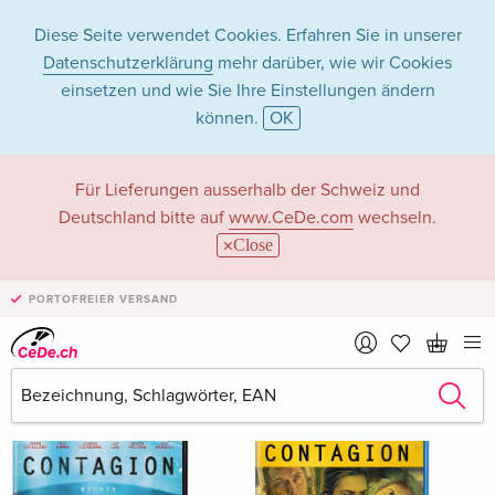
Diese Seite verwendet Cookies. Erfahren Sie in unserer
Datenschutzerklärung
mehr darüber, wie wir Cookies
einsetzen und wie Sie Ihre Einstellungen ändern
können.
OK
Kate Winslet
Für Lieferungen ausserhalb der Schweiz und
Deutschland bitte auf
www.CeDe.com
wechseln.
Close
Kate Winslet als Schauspieler/in
PORTOFREIER VERSAND
Alle 499 Treffer anzeigen