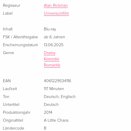
plant, drängt der ungeduldige König auf baldige
Regisseur
Alan Rickman
Fertigstellung seines Gartens.
Label
Universumfilm
Inhalt
Blu-ray
FSK / Altersfreigabe
ab 6 Jahren
Erscheinungsdatum
13.06.2025
Genre
Drama
Komödie
Romantik
EAN
4061229534116
Laufzeit
117 Minuten
Ton
Deutsch
,
Englisch
Untertitel
Deutsch
Produktionsjahr
2014
Originaltitel
A Little Chaos
Ländercode
B