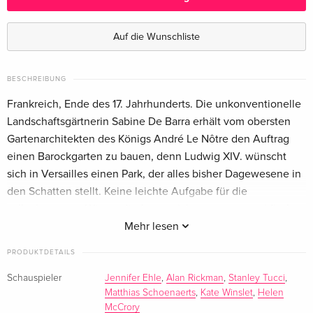
Standard Edition
vergriffen
Deutsch
Auf die Wunschliste
Standard Edition
vergriffen
Englisch · UK Version
BESCHREIBUNG
Frankreich, Ende des 17. Jahrhunderts. Die unkonventionelle
Standard Edition
vergriffen
Landschaftsgärtnerin Sabine De Barra erhält vom obersten
Englisch · US Version
Gartenarchitekten des Königs André Le Nôtre den Auftrag
einen Barockgarten zu bauen, denn Ludwig XIV. wünscht
Standard Edition
CHF 23.50
sich in Versailles einen Park, der alles bisher Dagewesene in
Französisch
den Schatten stellt. Keine leichte Aufgabe für die
selbstbewusste Witwe, die fortan nicht nur gegen neidische
Standard Edition
vergriffen
Italienisch
männliche Kollegen und subtile Hofintrigen zu kämpfen hat,
Mehr lesen
sondern auch eine immer intensivere Leidenschaft für ihren
PRODUKTDETAILS
Auftraggeber verspürt. Doch André ist verheiratet und sie
selbst ist sich ihrer Gefühle nicht sicher. Während Andrés
Schauspieler
Jennifer Ehle
,
Alan Rickman
,
Stanley Tucci
,
Matthias Schoenaerts
,
Kate Winslet
,
Helen
eifersüchtige Ehefrau einen hinterhältigen Sabotageakt
McCrory