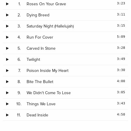
3:23
1.
Roses On Your Grave
3:11
2.
Dying Breed
3:15
3.
Saturday Night (Hallelujah)
5:09
4.
Run For Cover
3:28
5.
Carved In Stone
3:49
6.
Twilight
3:30
7.
Poison Inside My Heart
4:00
8.
Bite The Bullet
3:05
9.
We Didn't Come To Lose
3:43
10.
Things We Love
4:50
11.
Dead Inside