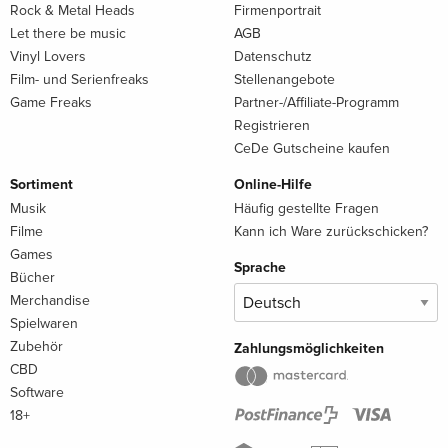
Rock & Metal Heads
Firmenportrait
Let there be music
AGB
Vinyl Lovers
Datenschutz
Film- und Serienfreaks
Stellenangebote
Game Freaks
Partner-/Affiliate-Programm
Registrieren
CeDe Gutscheine kaufen
Sortiment
Online-Hilfe
Musik
Häufig gestellte Fragen
Filme
Kann ich Ware zurückschicken?
Games
Sprache
Bücher
Merchandise
Spielwaren
Zubehör
Zahlungsmöglichkeiten
CBD
Software
18+