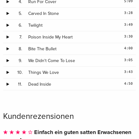
5:09
4.
Run For Cover
3:28
5.
Carved In Stone
3:49
6.
Twilight
3:30
7.
Poison Inside My Heart
4:00
8.
Bite The Bullet
3:05
9.
We Didn't Come To Lose
3:43
10.
Things We Love
4:50
11.
Dead Inside
Kundenrezensionen
Einfach ein guten satten Erwachsenen