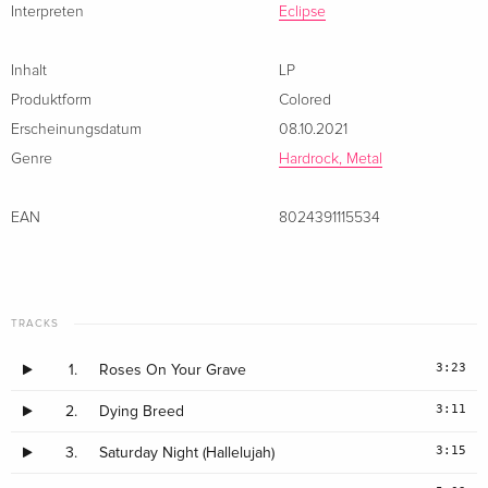
Interpreten
Eclipse
Inhalt
LP
Produktform
Colored
Erscheinungsdatum
08.10.2021
Genre
Hardrock, Metal
EAN
8024391115534
TRACKS
3:23
1.
Roses On Your Grave
3:11
2.
Dying Breed
3:15
3.
Saturday Night (Hallelujah)