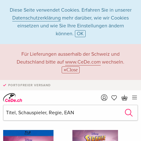
Diese Seite verwendet Cookies. Erfahren Sie in unserer
Datenschutzerklärung
mehr darüber, wie wir Cookies
einsetzen und wie Sie Ihre Einstellungen ändern
können.
OK
Qui Nguyen in Filme
Für Lieferungen ausserhalb der Schweiz und
Deutschland bitte auf
www.CeDe.com
wechseln.
- Alle Formate
Close
PORTOFREIER VERSAND
Artikel von Qui Nguyen anzeigen im
kompletten Shop
Qui Nguyen als Regisseur/in
Alle 14 Treffer anzeigen