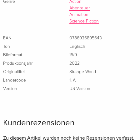
Genre
Action
Italienisch
Abenteuer
Animation
Science Fiction
EAN
0786936895643
Ton
Englisch
Bildformat
16/9
Produktionsjahr
2022
Originaltitel
Strange World
Ländercode
1
,
A
Version
US Version
Kundenrezensionen
Zu diesem Artikel wurden noch keine Rezensionen verfasst.