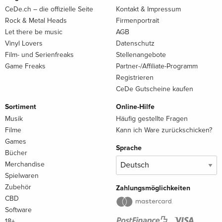
CeDe.ch – die offizielle Seite
Kontakt & Impressum
Rock & Metal Heads
Firmenportrait
Let there be music
AGB
Vinyl Lovers
Datenschutz
Film- und Serienfreaks
Stellenangebote
Game Freaks
Partner-/Affiliate-Programm
Registrieren
CeDe Gutscheine kaufen
Sortiment
Online-Hilfe
Musik
Häufig gestellte Fragen
Filme
Kann ich Ware zurückschicken?
Games
Sprache
Bücher
Merchandise
Spielwaren
Zubehör
Zahlungsmöglichkeiten
CBD
Software
18+