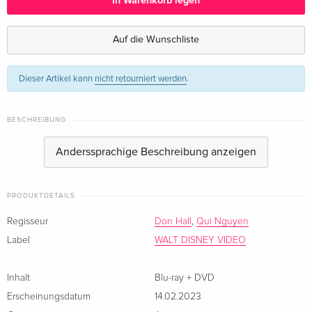
In Warenkorb legen
Limited Edition, Steelbook
vergriffen
Deutsch
Auf die Wunschliste
Standard Edition
CHF 17.50
Dieser Artikel kann
nicht retourniert werden
.
Englisch · UK Version
Blu-ray + DVD — (ausgewählt)
CHF 27.50
BESCHREIBUNG
Englisch · US Version
Anderssprachige Beschreibung anzeigen
Standard Edition
CHF 16.50
Französisch
PRODUKTDETAILS
Classique
CHF 19.50
Regisseur
Don Hall
,
Qui Nguyen
Französisch
Label
WALT DISNEY VIDEO
Standard Edition
CHF 18.50
Italienisch
Inhalt
Blu-ray + DVD
Erscheinungsdatum
14.02.2023
Limited Edition, Steelbook
CHF 23.50