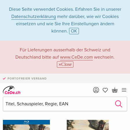
Diese Seite verwendet Cookies. Erfahren Sie in unserer
Datenschutzerklärung
mehr darüber, wie wir Cookies
einsetzen und wie Sie Ihre Einstellungen ändern
können.
OK
James Nunn in
Für Lieferungen ausserhalb der Schweiz und
Deutschland bitte auf
www.CeDe.com
wechseln.
Filme - Alle Formate
Close
PORTOFREIER VERSAND
Artikel von James Nunn anzeigen im
kompletten Shop
James Nunn als Regisseur/in
Alle 47 Treffer anzeigen