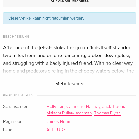
Auf die Wunschliste
Standard Edition
CHF 19.50
Dieser Artikel kann
nicht retourniert werden
.
Englisch · US Version
Standard Edition
CHF 19.50
BESCHREIBUNG
Italienisch
After one of the jetskis sinks, the group finds itself stranded
two miles from land on one remaining, broken-down jetski,
and struggling with a badly injured friend. With no clear way
home and predators circling in the choppy waters below, the
true horror begins.
Mehr lesen
PRODUKTDETAILS
Schauspieler
Holly Earl
,
Catherine Hannay
,
Jack Trueman
,
Malachi Pullar-Latchman
,
Thomas Flynn
Regisseur
James Nunn
Label
ALTITUDE