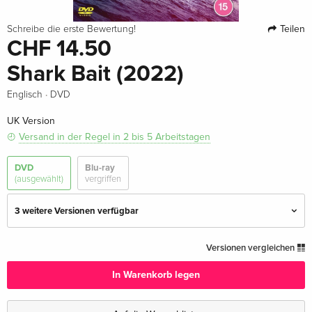
Teilen
Schreibe die erste Bewertung!
CHF 14.50
Shark Bait (2022)
·
Englisch
DVD
UK Version
Versand in der Regel in 2 bis 5 Arbeitstagen
DVD
Blu-ray
(ausgewählt)
vergriffen
3 weitere Versionen verfügbar
Standard Edition
vergriffen
Versionen vergleichen
Deutsch
In Warenkorb legen
Standard Edition — (ausgewählt)
CHF 14.50
Englisch · UK Version