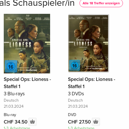
ls Schauspieler/in
Alle 18 Treffer anzeigen
Special Ops: Lioness -
Special Ops: Lioness -
Staffel 1
Staffel 1
3 Blu-rays
3 DVDs
Deutsch
Deutsch
21.03.2024
21.03.2024
Blu-ray
DVD
CHF 34.50
CHF 27.50
1-3 Arbeitstage
1-3 Arbeitstage