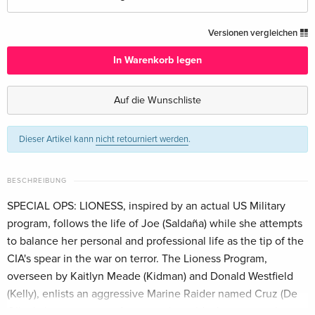
3 DVDs
CHF 27.50
Versionen vergleichen
Deutsch
In Warenkorb legen
3 DVDs
CHF 29.50
Englisch · UK Version
Auf die Wunschliste
3 DVDs — (ausgewählt)
CHF 36.50
Dieser Artikel kann
nicht retourniert werden
.
Englisch · US Version
4 DVDs
CHF 32.50
BESCHREIBUNG
Französisch
SPECIAL OPS: LIONESS, inspired by an actual US Military
program, follows the life of Joe (Saldaña) while she attempts
to balance her personal and professional life as the tip of the
CIA's spear in the war on terror. The Lioness Program,
overseen by Kaitlyn Meade (Kidman) and Donald Westfield
(Kelly), enlists an aggressive Marine Raider named Cruz (De
Oliveira) to operate undercover alongside Joe among the