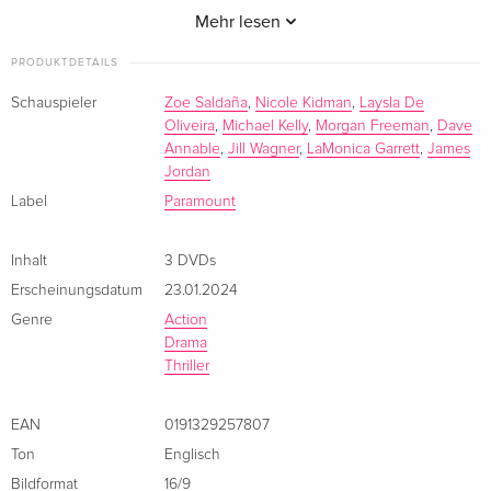
power brokers of State terrorism in the CIA's efforts to thwart
Mehr lesen
the next 9/11
PRODUKTDETAILS
Schauspieler
Zoe Saldaña
,
Nicole Kidman
,
Laysla De
Oliveira
,
Michael Kelly
,
Morgan Freeman
,
Dave
Annable
,
Jill Wagner
,
LaMonica Garrett
,
James
Jordan
Label
Paramount
Inhalt
3 DVDs
Erscheinungsdatum
23.01.2024
Genre
Action
Drama
Thriller
EAN
0191329257807
Ton
Englisch
Bildformat
16/9