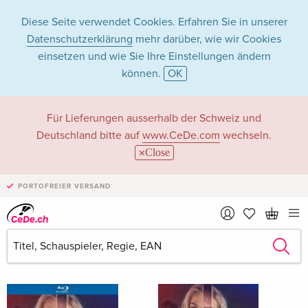
Diese Seite verwendet Cookies. Erfahren Sie in unserer
Datenschutzerklärung
mehr darüber, wie wir Cookies
einsetzen und wie Sie Ihre Einstellungen ändern
können.
OK
Dat Phan in Filme -
Für Lieferungen ausserhalb der Schweiz und
Deutschland bitte auf
www.CeDe.com
wechseln.
Alle Formate
Close
PORTOFREIER VERSAND
Artikel von Dat Phan anzeigen im
kompletten Shop
Dat Phan als Schauspieler/in
Alle 4 Treffer anzeigen