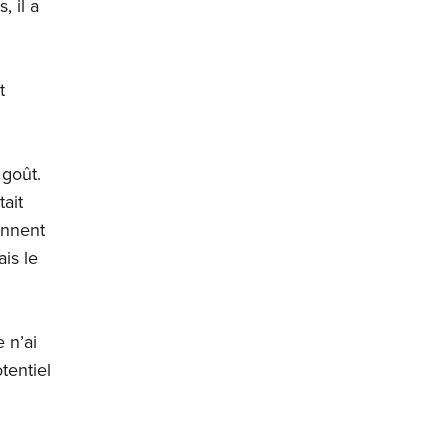
, il a
t
 goût.
tait
ennent
is le
 n’ai
tentiel