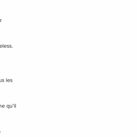
r
eless.
us les
e qu’il
e