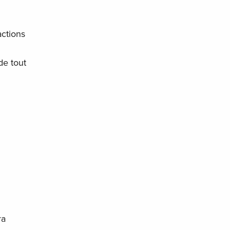
actions
de tout
ra