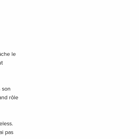
âche le
ut
s son
and rôle
eless.
ai pas