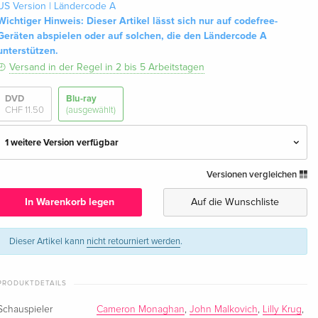
US Version | Ländercode A
Wichtiger Hinweis: Dieser Artikel lässt sich nur auf codefree-
Geräten abspielen oder auf solchen, die den Ländercode A
unterstützen.
Versand in der Regel in 2 bis 5 Arbeitstagen
DVD
Blu-ray
CHF 11.50
(ausgewählt)
1 weitere Version verfügbar
Versionen vergleichen
Standard Edition
CHF 18.50
Deutsch
In Warenkorb legen
Auf die Wunschliste
Standard Edition — (ausgewählt)
CHF 27.50
Englisch · US Version
Dieser Artikel kann
nicht retourniert werden
.
PRODUKTDETAILS
Schauspieler
Cameron Monaghan
,
John Malkovich
,
Lilly Krug
,