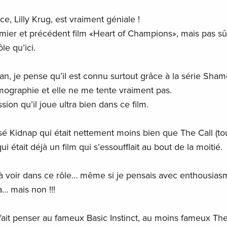
ce, Lilly Krug, est vraiment géniale !
emier et précédent film «Heart of Champions», mais pas sû
le qu’ici.
 je pense qu’il est connu surtout grâce à la série Sham
lmographie et elle ne me tente vraiment pas.
ssion qu’il joue ultra bien dans ce film.
lisé Kidnap qui était nettement moins bien que The Call (to
i était déjà un film qui s’essoufflait au bout de la moitié.
r à voir dans ce rôle… même si je pensais avec enthousiasm
a… mais non !!!
 fait penser au fameux Basic Instinct, au moins fameux Th