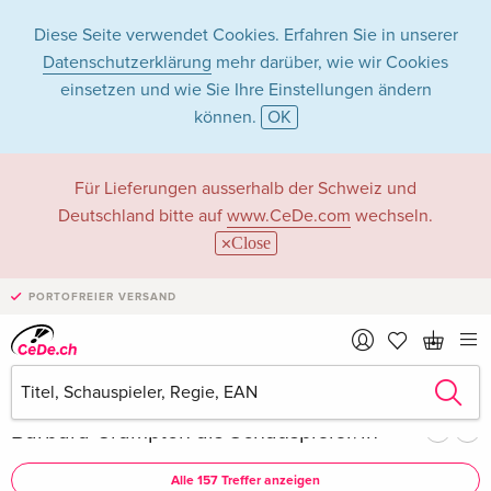
Diese Seite verwendet Cookies. Erfahren Sie in unserer
Datenschutzerklärung
mehr darüber, wie wir Cookies
einsetzen und wie Sie Ihre Einstellungen ändern
können.
OK
Barbara Crampton
Für Lieferungen ausserhalb der Schweiz und
Deutschland bitte auf
www.CeDe.com
wechseln.
in Filme - Alle
Close
Formate
PORTOFREIER VERSAND
Artikel von Barbara Crampton anzeigen im
kompletten Shop
Barbara Crampton als Schauspieler/in
Alle 157 Treffer anzeigen