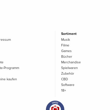
Sortiment
pressum
Musik
Filme
Games
Bücher
ote
Merchandise
iate-Programm
Spielwaren
Zubehör
ine kaufen
CBD
Software
18+