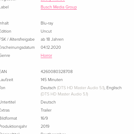
Label
Busch Media Group
Inhalt
Blu-ray
Edition
Uncut
FSK / Altersfreigabe
ab 18 Jahren
Erscheinungsdatum
04.12.2020
Genre
Horror
EAN
4260080328708
Laufzeit
145 Minuten
Ton
Deutsch
(DTS HD Master Audio 5.1)
,
Englisch
(DTS HD Master Audio 5.1)
Untertitel
Deutsch
Extras
Trailer
Bildformat
16/9
Produktionsjahr
2019