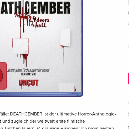
fälle: DEATHCEMBER ist der ultimative Horror-Anthologie-
t und zugleich der weltweit erste filmische
en Türchen lauern 24 grausige Visionen von prominenten