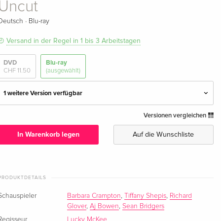
Uncut
·
Deutsch
Blu-ray
Versand in der Regel in 1 bis 3 Arbeitstagen
DVD
Blu-ray
CHF 11.50
(ausgewählt)
1 weitere Version verfügbar
Versionen vergleichen
Uncut — (ausgewählt)
CHF 14.50
Deutsch
In Warenkorb legen
Auf die Wunschliste
Special Edition, Uncut, 2 Blu-rays
CHF 26.50
Deutsch
PRODUKTDETAILS
Schauspieler
Barbara Crampton
,
Tiffany Shepis
,
Richard
Glover
,
Aj Bowen
,
Sean Bridgers
Regisseur
Lucky McKee