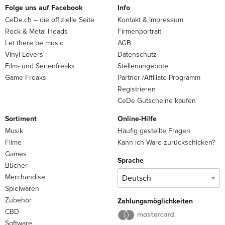
Folge uns auf Facebook
Info
CeDe.ch – die offizielle Seite
Kontakt & Impressum
Rock & Metal Heads
Firmenportrait
Let there be music
AGB
Vinyl Lovers
Datenschutz
Film- und Serienfreaks
Stellenangebote
Game Freaks
Partner-/Affiliate-Programm
Registrieren
CeDe Gutscheine kaufen
Sortiment
Online-Hilfe
Musik
Häufig gestellte Fragen
Filme
Kann ich Ware zurückschicken?
Games
Sprache
Bücher
Merchandise
Spielwaren
Zubehör
Zahlungsmöglichkeiten
CBD
Software