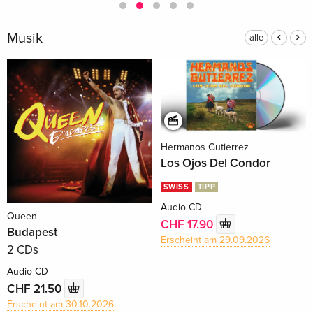
Musik
alle
Hermanos Gutierrez
Los Ojos Del Condor
SWISS
TIPP
Audio-CD
Queen
CHF 17.90
Budapest
Erscheint am 29.09.2026
2 CDs
Audio-CD
CHF 21.50
Erscheint am 30.10.2026