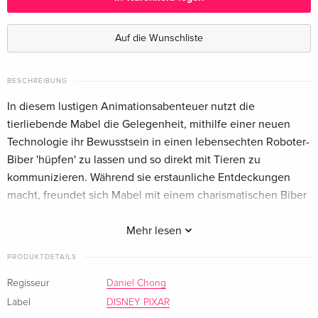
Limited Edition, Steelbook
CHF 31.90
Deutsch
CHF 34.50
Auf die Wunschliste
Standard Edition
CHF 29.50
Englisch · UK Version
BESCHREIBUNG
In diesem lustigen Animationsabenteuer nutzt die
Limited Edition, Steelbook, 4K Ultra HD + Blu-
CHF 59.90
tierliebende Mabel die Gelegenheit, mithilfe einer neuen
ray
CHF 66.50
Technologie ihr Bewusstsein in einen lebensechten Roboter-
Englisch · UK Version
Biber 'hüpfen' zu lassen und so direkt mit Tieren zu
kommunizieren. Während sie erstaunliche Entdeckungen
Blu-ray + DVD
CHF 43.50
Englisch · US Version
macht, freundet sich Mabel mit einem charismatischen Biber
an und muss das gesamte Tierreich mobilisieren, um einer
Classique
CHF 23.90
grossen, unmittelbar bevorstehenden Bedrohung durch die
Mehr lesen
Französisch
CHF 26.50
Menschen entgegenzutreten.
PRODUKTDETAILS
Limited Edition, Steelbook
CHF 32.50
Die Viecher-Tagebücher / Hopping In: Das Making-Of von
Regisseur
Daniel Chong
Französisch
Hoppers / "Das ist König George" Szenenauflösung /
Label
DISNEY PIXAR
Beaverton enthüllt / Verdammt gute Patzer / Gelöschte