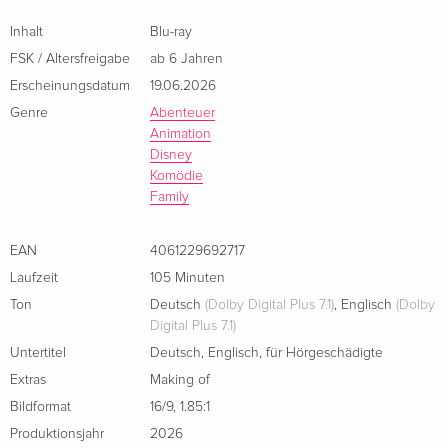
Standard Edition
CHF 23.50
Szenen
Italienisch
Inhalt
Blu-ray
FSK / Altersfreigabe
ab 6 Jahren
Limited Edition, Steelbook
CHF 34.50
Erscheinungsdatum
19.06.2026
Italienisch
Genre
Abenteuer
Animation
Disney
Komödie
Family
EAN
4061229692717
Laufzeit
105 Minuten
Ton
Deutsch
(Dolby Digital Plus 7.1)
,
Englisch
(Dolby
Digital Plus 7.1)
Untertitel
Deutsch
,
Englisch
,
für Hörgeschädigte
Extras
Making of
Bildformat
16/9
,
1.85:1
Produktionsjahr
2026