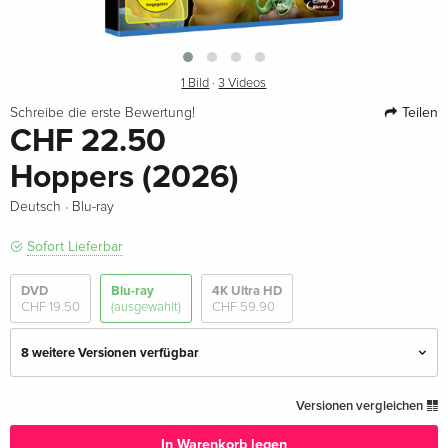
1 Bild
·
3 Videos
Teilen
Schreibe die erste Bewertung!
CHF 22.50
Hoppers (2026)
·
Deutsch
Blu-ray
Sofort Lieferbar
DVD
Blu-ray
4K Ultra HD
CHF 19.50
(ausgewählt)
CHF 59.90
8 weitere Versionen verfügbar
Standard Edition — (ausgewählt)
CHF 22.50
Versionen vergleichen
Deutsch
In Warenkorb legen