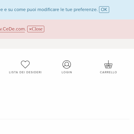
ie e su come puoi modificare le tue preferenze.
OK
.CeDe.com
.
Close
LISTA DEI DESIDERI
LOGIN
CARRELLO