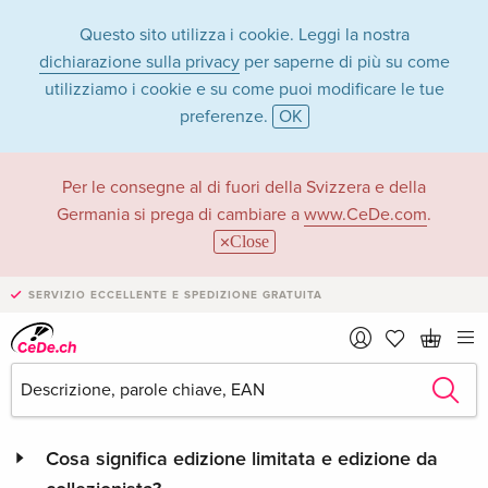
Questo sito utilizza i cookie. Leggi la nostra
dichiarazione sulla privacy
per saperne di più su come
utilizziamo i cookie e su come puoi modificare le tue
preferenze.
OK
FAQ
Per le consegne al di fuori della Svizzera e della
Categoria: Videogiochi
Germania si prega di cambiare a
www.CeDe.com
.
Close
Come si ordinano videogiochi con età minima 16
o 18 anni?
SERVIZIO ECCELLENTE E SPEDIZIONE GRATUITA
Che differenza c'è tra le indicazioni dell'età USK
e PEGI?
Cosa significa edizione limitata e edizione da