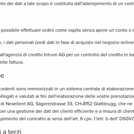
to dei dati a tale scopo è costituita dall'adempimento di un contra
 possibile effettuare ordini come ospite senza aprire un conto o reg
, i dati personali (vedi dati in fase di acquisto nel negozio onli
 all'agenzia di credito Intrum AG per un controllo del credito in ba
ite fattura.
le
precedenti sono memorizzati in un sistema centrale di elaborazione
llegati e valutati ai fini dell'elaborazione delle vostre prenotazio
i di Nexellent AG, Sägereistrasse 33, CH-8152 Glattbrugg, che ne 
er una gestione dei dati dei clienti efficiente e a misura di cliente
pimento del contratto ai sensi dell'art. 6 cpv. 1 lett. b dell' DSGV
 a terzi