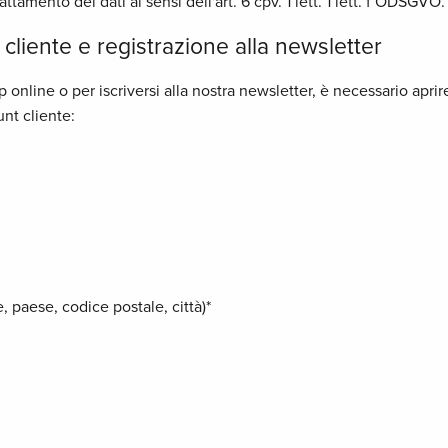
attamento dei dati ai sensi dell'art. 6 cpv. 1 lett. 1 lett. f ODSGVO.
cliente e registrazione alla newsletter
op online o per iscriversi alla nostra newsletter, è necessario ap
unt cliente:
e, paese, codice postale, città)*