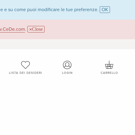
ie e su come puoi modificare le tue preferenze.
OK
.CeDe.com
.
Close
LISTA DEI DESIDERI
LOGIN
CARRELLO