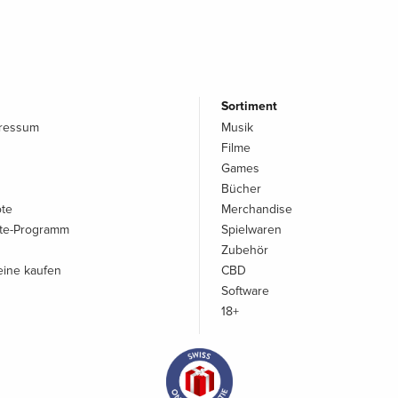
Sortiment
pressum
Musik
Filme
Games
Bücher
ote
Merchandise
iate-Programm
Spielwaren
Zubehör
ine kaufen
CBD
Software
18+