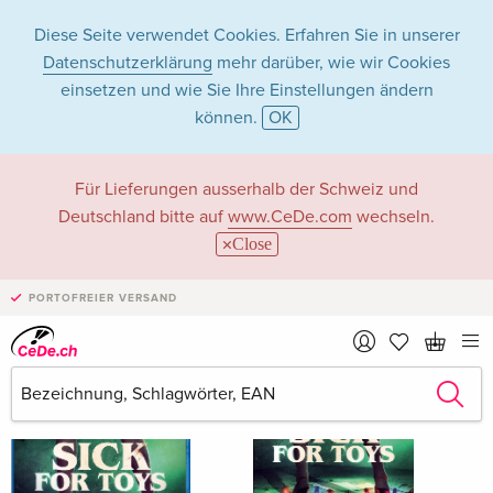
Diese Seite verwendet Cookies. Erfahren Sie in unserer
Datenschutzerklärung
mehr darüber, wie wir Cookies
einsetzen und wie Sie Ihre Einstellungen ändern
können.
OK
Justin Xavier
Für Lieferungen ausserhalb der Schweiz und
Deutschland bitte auf
www.CeDe.com
wechseln.
Close
Justin Xavier als Schauspieler/in
PORTOFREIER VERSAND
Alle 7 Treffer anzeigen