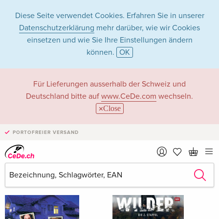
Diese Seite verwendet Cookies. Erfahren Sie in unserer
Datenschutzerklärung
mehr darüber, wie wir Cookies
einsetzen und wie Sie Ihre Einstellungen ändern
können.
OK
Andreas Matti
Für Lieferungen ausserhalb der Schweiz und
Deutschland bitte auf
www.CeDe.com
wechseln.
Close
Andreas Matti als Schauspieler/in
PORTOFREIER VERSAND
Alle 31 Treffer anzeigen