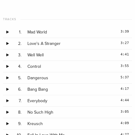
TRACKS
3:39
1.
Mad World
3:27
2.
Love's A Stranger
4:41
3.
Well Well
3:55
4.
Control
5:37
5.
Dangerous
4:17
6.
Bang Bang
4:44
7.
Everybody
3:05
8.
No Such High
4:09
9.
Kreusch
4:27