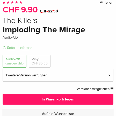
Teilen
CHF 9.90
CHF 22.50
The Killers
Imploding The Mirage
Audio-CD
Sofort Lieferbar
Audio-CD
Vinyl
(ausgewählt)
CHF 35.50
1 weitere Version verfügbar
Standard Edition — (ausgewählt)
CHF 9.90
Versionen vergleichen
CHF 22.50
In Warenkorb legen
Japan Edition
vergriffen
· Japan Edition
Auf die Wunschliste