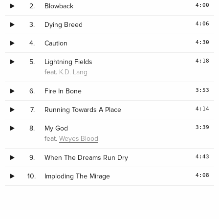
4:00
2.
Blowback
4:06
3.
Dying Breed
4:30
4.
Caution
4:18
5.
Lightning Fields
feat.
K.D. Lang
3:53
6.
Fire In Bone
4:14
7.
Running Towards A Place
3:39
8.
My God
feat.
Weyes Blood
4:43
9.
When The Dreams Run Dry
4:08
10.
Imploding The Mirage