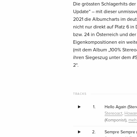
Die grössten Schlagerhits der
Update“ – mit dieser unmissve
2021 die Albumcharts im deut
nicht nur direkt auf Platz 6 i
bzw. 24 in Österreich und der
Eigenkompositionen ein weite
(mit dem Album „100% Stereoa
ihren Siegeszug unter dem #S
2“.
TRACKS
1.
Hello Again (Ste
,
Stereoact
Howar
(Komponist),
meh
2.
Sempre Sempre (