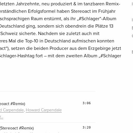
 letzten Jahrzehnte, neu produziert & im tanzbaren Remix-
rständlichen Erfolgsformel haben Stereoact im Frühjahr
schsprachigen Raum erstürmt, als ihr „#Schlager“-Album
n Deutschland ging, sondern sich obendrein die Plätze 13
 Schweiz sicherte. Nachdem sie zuletzt auch mit
res Mal die Top-10 in Deutschland aufmischen konnten
ct“), setzen die beiden Producer aus dem Erzgebirge jetzt
chlager-Hashtag fort – mit dem zweiten Album „#Schlager
3:06
reoact #Remix)
,
d Carpendale
Howard Carpendale
r…
3:20
Stereoact #Remix)