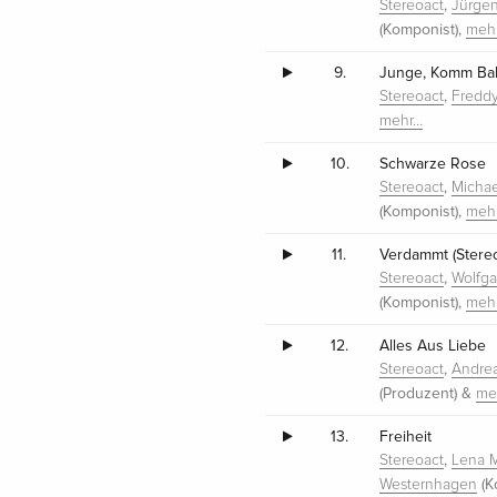
,
Stereoact
Jürge
(Komponist),
meh
9.
Junge, Komm Bal
,
Stereoact
Fredd
mehr…
10.
Schwarze Rose
,
Stereoact
Michae
(Komponist),
meh
11.
Verdammt (Stere
,
Stereoact
Wolfga
(Komponist),
meh
12.
Alles Aus Liebe
,
Stereoact
Andre
(Produzent) &
me
13.
Freiheit
,
Stereoact
Lena M
(K
Westernhagen