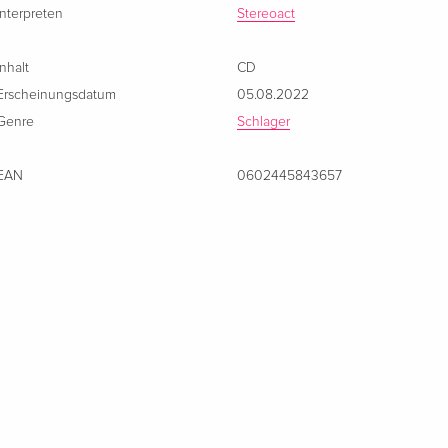
Interpreten
Stereoact
Inhalt
CD
Erscheinungsdatum
05.08.2022
Genre
Schlager
EAN
0602445843657