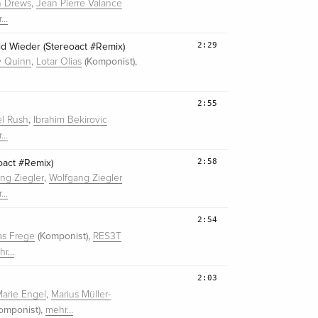
,
n Drews
Jean Pierre Valance
r…
2:29
d Wieder (Stereoact #Remix)
,
(Komponist),
y Quinn
Lotar Olias
2:55
,
l Rush
Ibrahim Bekirovic
r…
2:58
oact #Remix)
,
ng Ziegler
Wolfgang Ziegler
r…
2:54
(Komponist),
as Frege
RES3T
hr…
2:03
,
arie Engel
Marius Müller-
omponist),
mehr…