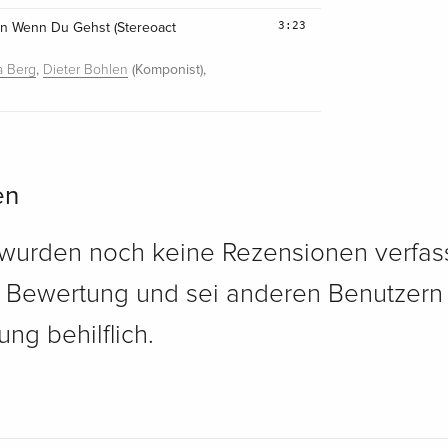
3:23
ln Wenn Du Gehst (Stereoact
,
(Komponist),
a Berg
Dieter Bohlen
en
 wurden noch keine Rezensionen verfass
e Bewertung und sei anderen Benutzern
ng behilflich.