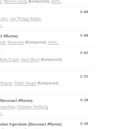
,
(Komponist),
no
Michel Gouty
mehr…
3:00
,
 Lahn
Jan Philipp Kelber
r…
3:00
ct #Remix)
,
(Komponist),
Gott
Stereoact
mehr…
3:02
r
,
(Komponist),
arie Engel
Hans Blum
2:55
,
(Komponist),
 Krause
Ralph Siegel
3:28
Stereoact #Remix)
,
Leandros
Christian Heilburg
r…
3:26
ndwo Irgendwie (Stereoact #Remix)