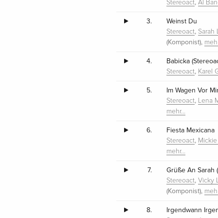
,
Stereoact
Al Ba
3.
Weinst Du
,
Stereoact
Sarah
(Komponist),
meh
4.
Babicka (Stereoa
,
Stereoact
Karel 
5.
Im Wagen Vor Mi
,
Stereoact
Lena M
mehr…
6.
Fiesta Mexicana
,
Stereoact
Mickie
mehr…
7.
Grüße An Sarah (
,
Stereoact
Vicky 
(Komponist),
meh
8.
Irgendwann Irge