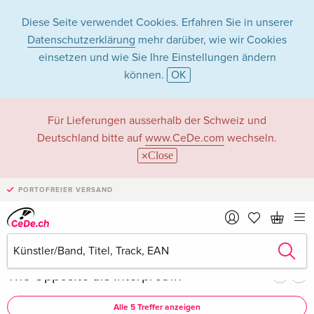
Diese Seite verwendet Cookies. Erfahren Sie in unserer
Datenschutzerklärung
mehr darüber, wie wir Cookies
einsetzen und wie Sie Ihre Einstellungen ändern
können.
OK
The Opposite in
Für Lieferungen ausserhalb der Schweiz und
Deutschland bitte auf
www.CeDe.com
wechseln.
Musik - Alle
Close
Formate
PORTOFREIER VERSAND
Artikel von The Opposite anzeigen im
kompletten Shop
The Opposite als Interpret/in
Alle 5 Treffer anzeigen