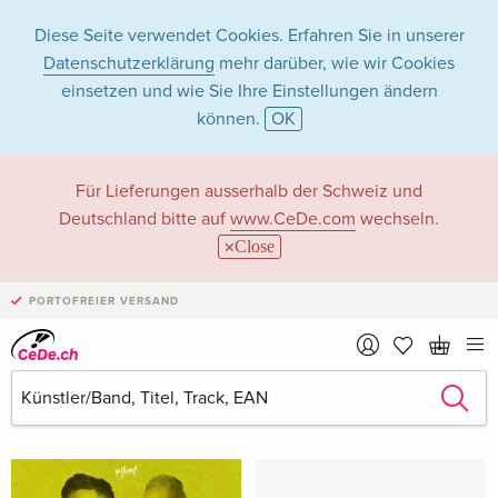
Diese Seite verwendet Cookies. Erfahren Sie in unserer
Datenschutzerklärung
mehr darüber, wie wir Cookies
einsetzen und wie Sie Ihre Einstellungen ändern
können.
OK
Sephyx in Musik -
Für Lieferungen ausserhalb der Schweiz und
Deutschland bitte auf
www.CeDe.com
wechseln.
Alle Formate
Close
PORTOFREIER VERSAND
Artikel von Sephyx anzeigen im
kompletten Shop
Alben mit Songs von Sephyx (Compilations)
Alle 44 Treffer anzeigen