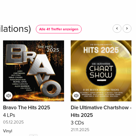
ations)
Alle 41 Treffer anzeigen
Bravo The Hits 2025
Die Ultimative Chartshow -
4 LPs
Hits 2025
05.12.2025
3 CDs
21.11.2025
Vinyl