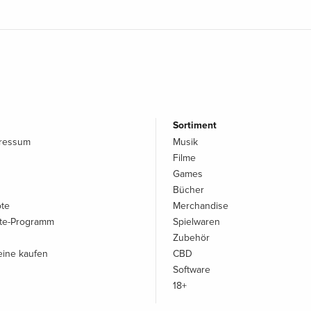
Sortiment
pressum
Musik
Filme
Games
Bücher
ote
Merchandise
iate-Programm
Spielwaren
Zubehör
ine kaufen
CBD
Software
18+